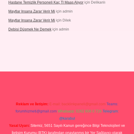
Hastane Temizlik Personeli Kaç Tl Maaş Alıyor
için
Delikanlı
Maytlar Insana Zarar Verir Mi
için
admin
Maytlar Insana Zarar Verir Mi
için
Dilek
Debisi Düşmek Ne Demek
için
admin
no
Reklam ve İletişim:
E-mail:
backlinkpaneli@gmail.com
Teams:
forumhizmeti@gmail.com
Whatsapp: 0262 606 0 726
Telegram:
@karabul
Yasal Uyarı:
Sitemiz, 5651 Sayılı Kanun gereğince Bilgi Teknolojileri ve
İletişim Kurumu (BTK) tarafından onaylanmış bir Yer Sağlayıcı olarak