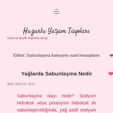
menüyü
Anasayfa
aç
Gizlilik Politikası
Huzurlu Yaşam Tüyoları
Sade ve keyifli bilgilerle tanış!
Yasal Uyarı
Hakkımızda
Etiket:
Sabunlaşma katsayısı nasıl hesaplanır
Yağlarda Sabunlaşma Nedir
Tarih: Ekim 16, 2024
Sabunlaşma olayı nedir? Sodyum
hidroksit veya potasyum hidroksit ile
sabunlaştırıldığında, yağ asidi sodyum