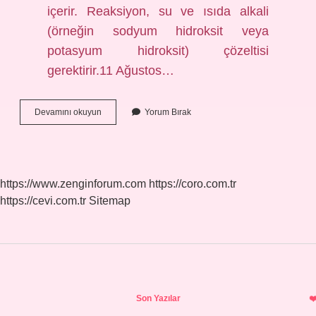
içerir. Reaksiyon, su ve ısıda alkali
(örneğin sodyum hidroksit veya
potasyum hidroksit) çözeltisi
gerektirir.11 Ağustos…
Yağlarda
Devamını okuyun
Yorum Bırak
Sabunlaşma
Nedir
https://www.zenginforum.com
https://coro.com.tr
https://cevi.com.tr
Sitemap
Sidebar
Son Yazılar