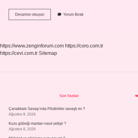
Çöller
Devamını okuyun
Yorum Bırak
Kaç
Derecedir
https://www.zenginforum.com
https://coro.com.tr
https://cevi.com.tr
Sitemap
Sidebar
Son Yazılar
Çanakkale Savaşı’nda Filistinliler savaştı mı ?
Ağustos 9, 2026
Kuzu göbeği mantarı nasıl yetişir ?
Ağustos 8, 2026