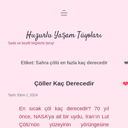
menüyü
Anasayfa
aç
Gizlilik Politikası
Huzurlu Yaşam Tüyoları
Sade ve keyifli bilgilerle tanış!
Yasal Uyarı
Hakkımızda
Etiket:
Sahra çölü en fazla kaç derecedir
Çöller Kaç Derecedir
Tarih: Ekim 1, 2024
En sıcak çöl kaç derecedir? 70 yıl
önce, NASA’ya ait bir uydu, İran’ın Lut
Çölü’nün yüzeyinin yörüngesine