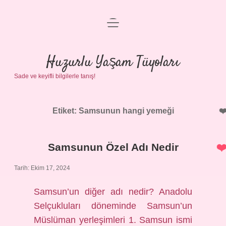
menüyü
Anasayfa
aç
Gizlilik Politikası
Huzurlu Yaşam Tüyoları
Sade ve keyifli bilgilerle tanış!
Yasal Uyarı
Hakkımızda
Etiket:
Samsunun hangi yemeği
Samsunun Özel Adı Nedir
Tarih: Ekim 17, 2024
Samsun’un diğer adı nedir? Anadolu
Selçukluları döneminde Samsun’un
Müslüman yerleşimleri 1. Samsun ismi