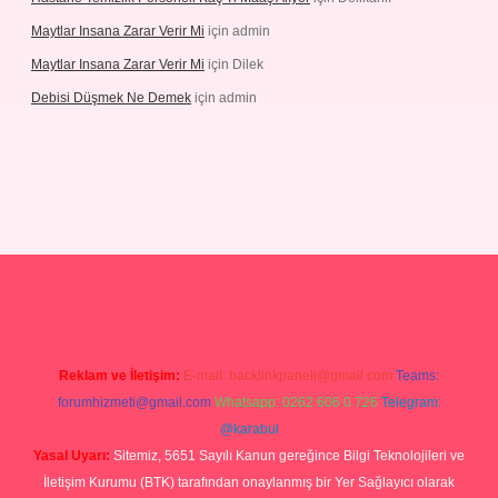
Maytlar Insana Zarar Verir Mi
için
admin
Maytlar Insana Zarar Verir Mi
için
Dilek
Debisi Düşmek Ne Demek
için
admin
no
Reklam ve İletişim:
E-mail:
backlinkpaneli@gmail.com
Teams:
forumhizmeti@gmail.com
Whatsapp: 0262 606 0 726
Telegram:
@karabul
Yasal Uyarı:
Sitemiz, 5651 Sayılı Kanun gereğince Bilgi Teknolojileri ve
İletişim Kurumu (BTK) tarafından onaylanmış bir Yer Sağlayıcı olarak