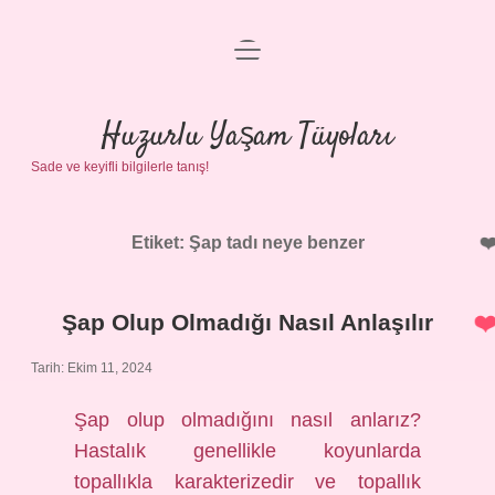
menüyü
Anasayfa
aç
Gizlilik Politikası
Huzurlu Yaşam Tüyoları
Sade ve keyifli bilgilerle tanış!
Yasal Uyarı
Hakkımızda
Etiket:
Şap tadı neye benzer
Şap Olup Olmadığı Nasıl Anlaşılır
Tarih: Ekim 11, 2024
Şap olup olmadığını nasıl anlarız?
Hastalık genellikle koyunlarda
topallıkla karakterizedir ve topallık