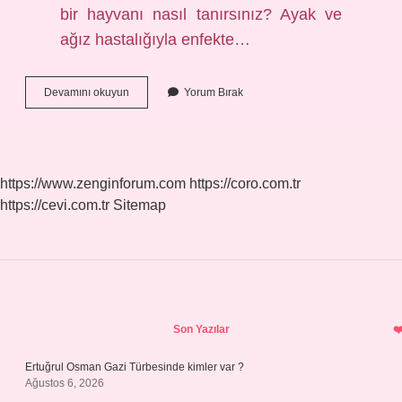
bir hayvanı nasıl tanırsınız? Ayak ve
ağız hastalığıyla enfekte…
Şap
Devamını okuyun
Yorum Bırak
Olup
Olmadığı
Nasıl
Anlaşılır
https://www.zenginforum.com
https://coro.com.tr
https://cevi.com.tr
Sitemap
Sidebar
Son Yazılar
Ertuğrul Osman Gazi Türbesinde kimler var ?
Ağustos 6, 2026