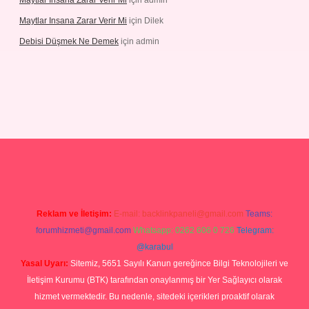
Maytlar Insana Zarar Verir Mi
için
admin
Maytlar Insana Zarar Verir Mi
için
Dilek
Debisi Düşmek Ne Demek
için
admin
piabellacasino
Reklam ve İletişim:
E-mail:
backlinkpaneli@gmail.com
Teams:
forumhizmeti@gmail.com
Whatsapp: 0262 606 0 726
Telegram:
@karabul
Yasal Uyarı:
Sitemiz, 5651 Sayılı Kanun gereğince Bilgi Teknolojileri ve
İletişim Kurumu (BTK) tarafından onaylanmış bir Yer Sağlayıcı olarak
hizmet vermektedir. Bu nedenle, sitedeki içerikleri proaktif olarak