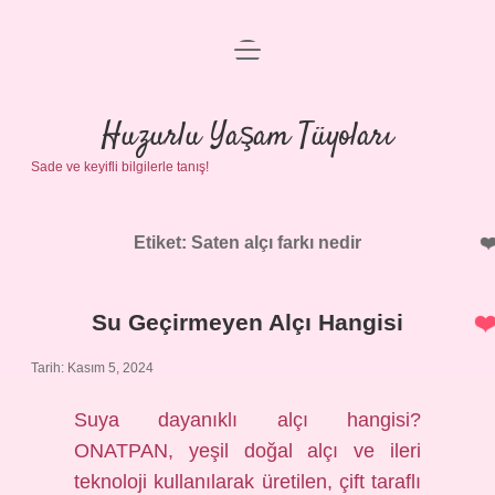
menüyü
Anasayfa
aç
Gizlilik Politikası
Huzurlu Yaşam Tüyoları
Sade ve keyifli bilgilerle tanış!
Yasal Uyarı
Hakkımızda
Etiket:
Saten alçı farkı nedir
Su Geçirmeyen Alçı Hangisi
Tarih: Kasım 5, 2024
Suya dayanıklı alçı hangisi?
ONATPAN, yeşil doğal alçı ve ileri
teknoloji kullanılarak üretilen, çift taraflı