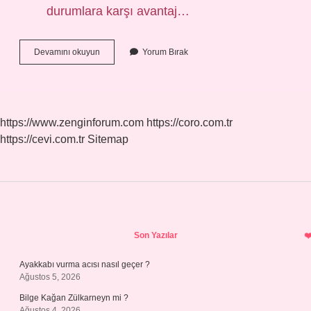
durumlara karşı avantaj…
Su
Devamını okuyun
Yorum Bırak
Geçirmeyen
Alçı
Hangisi
https://www.zenginforum.com
https://coro.com.tr
https://cevi.com.tr
Sitemap
Sidebar
Son Yazılar
Ayakkabı vurma acısı nasıl geçer ?
Ağustos 5, 2026
Bilge Kağan Zülkarneyn mi ?
Ağustos 4, 2026