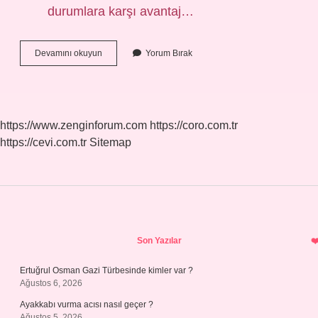
durumlara karşı avantaj…
Su
Devamını okuyun
Yorum Bırak
Geçirmeyen
Alçı
Hangisi
https://www.zenginforum.com
https://coro.com.tr
https://cevi.com.tr
Sitemap
Sidebar
Son Yazılar
Ertuğrul Osman Gazi Türbesinde kimler var ?
Ağustos 6, 2026
Ayakkabı vurma acısı nasıl geçer ?
Ağustos 5, 2026