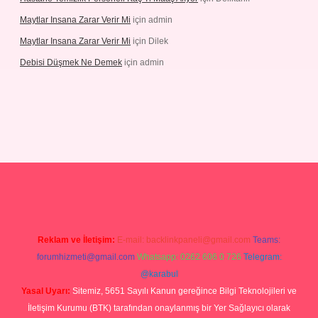
Maytlar Insana Zarar Verir Mi
için
admin
Maytlar Insana Zarar Verir Mi
için
Dilek
Debisi Düşmek Ne Demek
için
admin
no
Reklam ve İletişim:
E-mail:
backlinkpaneli@gmail.com
Teams:
forumhizmeti@gmail.com
Whatsapp: 0262 606 0 726
Telegram:
@karabul
Yasal Uyarı:
Sitemiz, 5651 Sayılı Kanun gereğince Bilgi Teknolojileri ve
İletişim Kurumu (BTK) tarafından onaylanmış bir Yer Sağlayıcı olarak