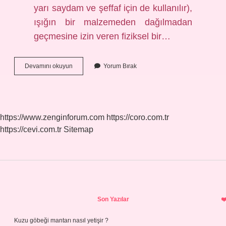
yarı saydam ve şeffaf için de kullanılır),
ışığın bir malzemeden dağılmadan
geçmesine izin veren fiziksel bir…
Saydam
Devamını okuyun
Yorum Bırak
Davranmak
Ne
Demek
https://www.zenginforum.com
https://coro.com.tr
https://cevi.com.tr
Sitemap
Sidebar
Son Yazılar
Kuzu göbeği mantarı nasıl yetişir ?