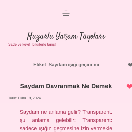
menüyü
Anasayfa
aç
Gizlilik Politikası
Huzurlu Yaşam Tüyoları
Sade ve keyifli bilgilerle tanış!
Yasal Uyarı
Hakkımızda
Etiket:
Saydam ışığı geçirir mi
Saydam Davranmak Ne Demek
Tarih: Ekim 19, 2024
Saydam ne anlama gelir? Transparent,
şu anlama gelebilir: Transparent:
sadece ışığın geçmesine izin vermekle