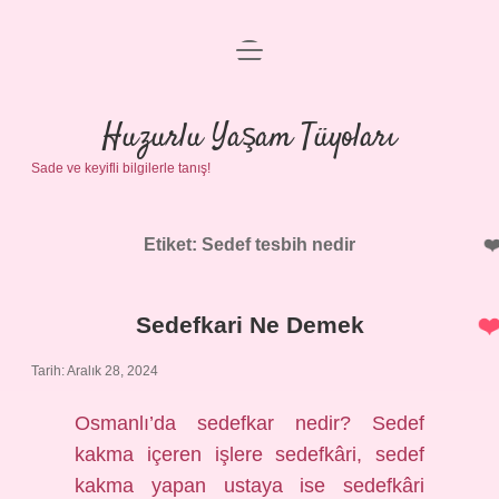
menüyü
Anasayfa
aç
Gizlilik Politikası
Huzurlu Yaşam Tüyoları
Sade ve keyifli bilgilerle tanış!
Yasal Uyarı
Hakkımızda
Etiket:
Sedef tesbih nedir
Sedefkari Ne Demek
Tarih: Aralık 28, 2024
Osmanlı’da sedefkar nedir? Sedef
kakma içeren işlere sedefkâri, sedef
kakma yapan ustaya ise sedefkâri