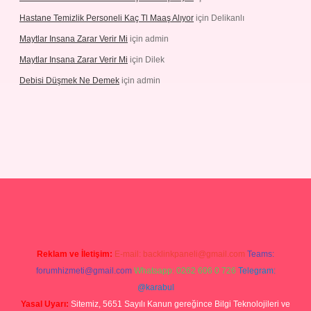
Hastane Temizlik Personeli Kaç Tl Maaş Alıyor
için
Delikanlı
Maytlar Insana Zarar Verir Mi
için
admin
Maytlar Insana Zarar Verir Mi
için
Dilek
Debisi Düşmek Ne Demek
için
admin
ino
Reklam ve İletişim:
E-mail:
backlinkpaneli@gmail.com
Teams:
forumhizmeti@gmail.com
Whatsapp: 0262 606 0 726
Telegram:
@karabul
Yasal Uyarı:
Sitemiz, 5651 Sayılı Kanun gereğince Bilgi Teknolojileri ve