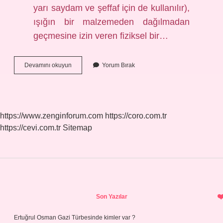
yarı saydam ve şeffaf için de kullanılır),
ışığın bir malzemeden dağılmadan
geçmesine izin veren fiziksel bir…
Saydam
Devamını okuyun
Yorum Bırak
Davranmak
Ne
Demek
https://www.zenginforum.com
https://coro.com.tr
https://cevi.com.tr
Sitemap
Sidebar
Son Yazılar
Ertuğrul Osman Gazi Türbesinde kimler var ?