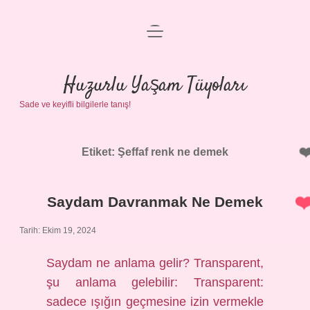
menüyü
Anasayfa
aç
Gizlilik Politikası
Huzurlu Yaşam Tüyoları
Sade ve keyifli bilgilerle tanış!
Yasal Uyarı
Hakkımızda
Etiket:
Şeffaf renk ne demek
Saydam Davranmak Ne Demek
Tarih: Ekim 19, 2024
Saydam ne anlama gelir? Transparent,
şu anlama gelebilir: Transparent:
sadece ışığın geçmesine izin vermekle