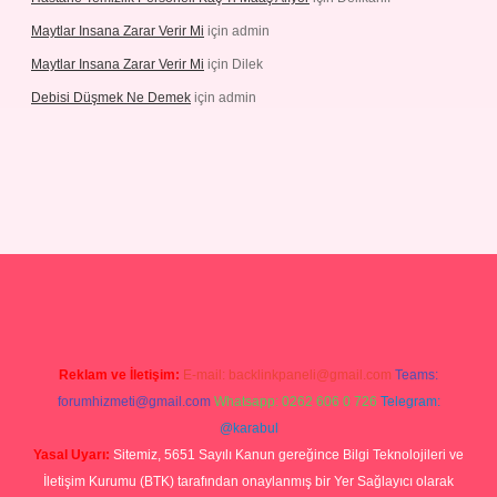
Maytlar Insana Zarar Verir Mi
için
admin
Maytlar Insana Zarar Verir Mi
için
Dilek
Debisi Düşmek Ne Demek
için
admin
abellacasino
Reklam ve İletişim:
E-mail:
backlinkpaneli@gmail.com
Teams:
forumhizmeti@gmail.com
Whatsapp: 0262 606 0 726
Telegram:
@karabul
Yasal Uyarı:
Sitemiz, 5651 Sayılı Kanun gereğince Bilgi Teknolojileri ve
İletişim Kurumu (BTK) tarafından onaylanmış bir Yer Sağlayıcı olarak