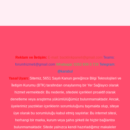
ino
Reklam ve İletişim:
E-mail:
backlinkpaneli@gmail.com
Teams:
forumhizmeti@gmail.com
Whatsapp: 0262 606 0 726
Telegram:
@karabul
Yasal Uyarı:
Sitemiz, 5651 Sayılı Kanun gereğince Bilgi Teknolojileri ve
İletişim Kurumu (BTK) tarafından onaylanmış bir Yer Sağlayıcı olarak
hizmet vermektedir. Bu nedenle, sitedeki içerikleri proaktif olarak
denetleme veya araştırma yükümlülüğümüz bulunmamaktadır. Ancak,
üyelerimiz yazdıkları içeriklerin sorumluluğunu taşımakta olup, siteye
üye olarak bu sorumluluğu kabul etmiş sayılırlar. Bu internet sitesi,
herhangi bir marka, kurum veya şahıs şirketi ile hiçbir bağlantısı
bulunmamaktadır. Sitede yalnızca kendi hazırladığımız makaleler