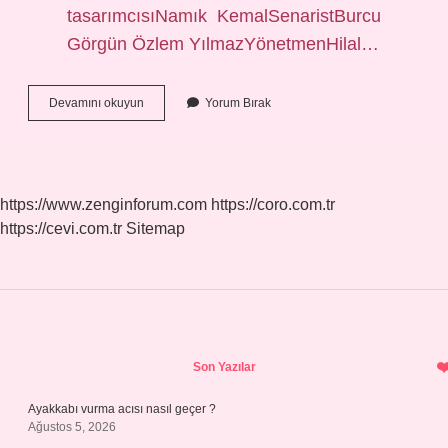
tasarımcısıNamık KemalSenaristBurcu
Görgün Özlem YılmazYönetmenHilal…
Kara
Devamını okuyun
Yorum Bırak
Sevda
Şarkısı
Kime
Aittir
https://www.zenginforum.com
https://coro.com.tr
https://cevi.com.tr
Sitemap
Sidebar
Son Yazılar
Ayakkabı vurma acısı nasıl geçer ?
Ağustos 5, 2026