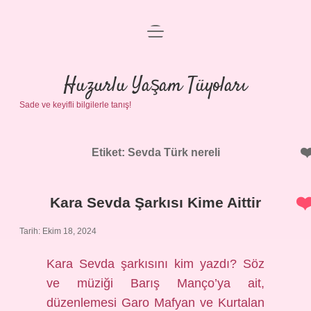
menüyü
Anasayfa
aç
Gizlilik Politikası
Huzurlu Yaşam Tüyoları
Sade ve keyifli bilgilerle tanış!
Yasal Uyarı
Hakkımızda
Etiket:
Sevda Türk nereli
Kara Sevda Şarkısı Kime Aittir
Tarih: Ekim 18, 2024
Kara Sevda şarkısını kim yazdı? Söz
ve müziği Barış Manço’ya ait,
düzenlemesi Garo Mafyan ve Kurtalan