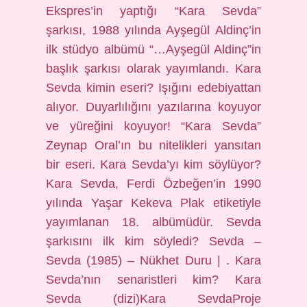
Ekspres’in yaptığı “Kara Sevda”
şarkısı, 1988 yılında Ayşegül Aldinç’in
ilk stüdyo albümü “…Ayşegül Aldinç”in
başlık şarkısı olarak yayımlandı. Kara
Sevda kimin eseri? Işığını edebiyattan
alıyor. Duyarlılığını yazılarına koyuyor
ve yüreğini koyuyor! “Kara Sevda”
Zeynap Oral’ın bu nitelikleri yansıtan
bir eseri. Kara Sevda’yı kim söylüyor?
Kara Sevda, Ferdi Özbeğen’in 1990
yılında Yaşar Kekeva Plak etiketiyle
yayımlanan 18. albümüdür. Sevda
şarkısını ilk kim söyledi? Sevda –
Sevda (1985) – Nükhet Duru | . Kara
Sevda’nın senaristleri kim? Kara
Sevda (dizi)Kara SevdaProje