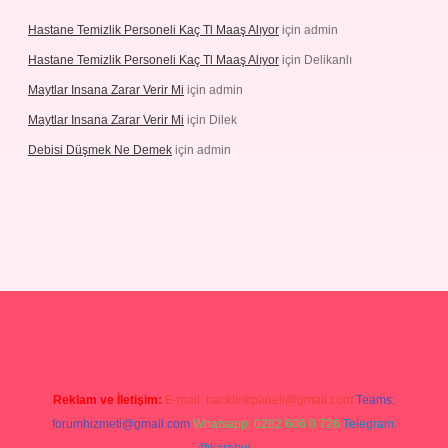
Hastane Temizlik Personeli Kaç Tl Maaş Alıyor
için
admin
Hastane Temizlik Personeli Kaç Tl Maaş Alıyor
için
Delikanlı
Maytlar Insana Zarar Verir Mi
için
admin
Maytlar Insana Zarar Verir Mi
için
Dilek
Debisi Düşmek Ne Demek
için
admin
ino
Reklam ve İletişim:
E-mail:
backlinkpaneli@gmail.com
Teams:
forumhizmeti@gmail.com
Whatsapp: 0262 606 0 726
Telegram: