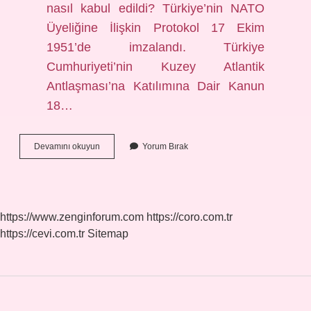
nasıl kabul edildi? Türkiye’nin NATO
Üyeliğine İlişkin Protokol 17 Ekim
1951’de imzalandı. Türkiye
Cumhuriyeti’nin Kuzey Atlantik
Antlaşması’na Katılımına Dair Kanun
18…
Türkiye
Devamını okuyun
Yorum Bırak
Neden
Nato
Üyesi
Olmak
Istedi
https://www.zenginforum.com
https://coro.com.tr
https://cevi.com.tr
Sitemap