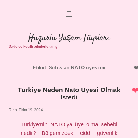
menüyü
Anasayfa
aç
Gizlilik Politikası
Huzurlu Yaşam Tüyoları
Sade ve keyifli bilgilerle tanış!
Yasal Uyarı
Hakkımızda
Etiket:
Sırbistan NATO üyesi mi
Türkiye Neden Nato Üyesi Olmak
Istedi
Tarih: Ekim 19, 2024
Türkiye’nin NATO’ya üye olma sebebi
nedir? Bölgemizdeki ciddi güvenlik