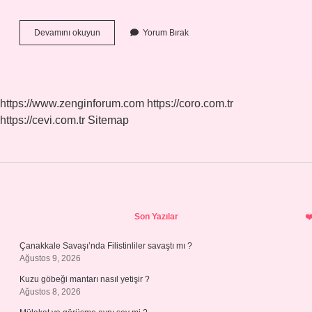
Alkali
Devamını okuyun
Yorum Bırak
Nerede
Bulunur
https://www.zenginforum.com
https://coro.com.tr
https://cevi.com.tr
Sitemap
Sidebar
Son Yazılar
Çanakkale Savaşı’nda Filistinliler savaştı mı ?
Ağustos 9, 2026
Kuzu göbeği mantarı nasıl yetişir ?
Ağustos 8, 2026