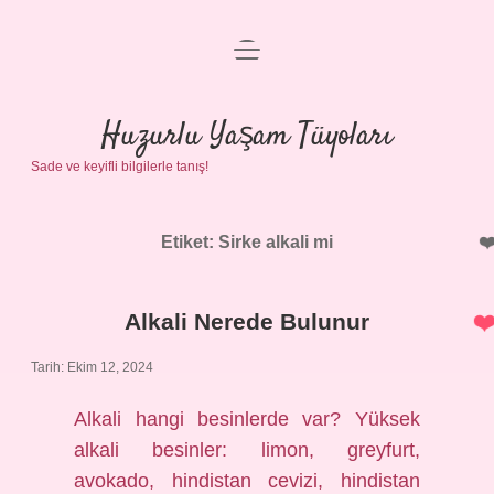
menüyü
Anasayfa
aç
Gizlilik Politikası
Huzurlu Yaşam Tüyoları
Sade ve keyifli bilgilerle tanış!
Yasal Uyarı
Hakkımızda
Etiket:
Sirke alkali mi
Alkali Nerede Bulunur
Tarih: Ekim 12, 2024
Alkali hangi besinlerde var? Yüksek
alkali besinler: limon, greyfurt,
avokado, hindistan cevizi, hindistan