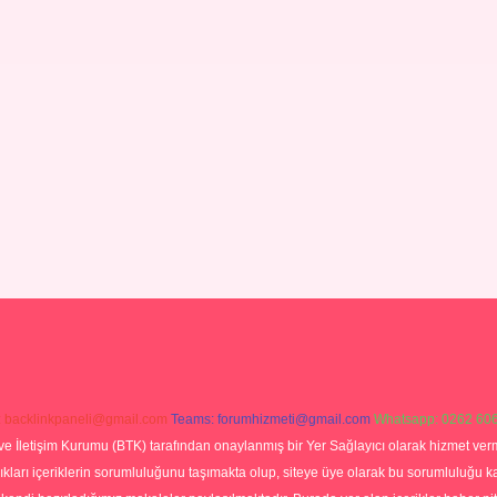
:
backlinkpaneli@gmail.com
Teams:
forumhizmeti@gmail.com
Whatsapp: 0262 606
ve İletişim Kurumu (BTK) tarafından onaylanmış bir Yer Sağlayıcı olarak hizmet verm
rı içeriklerin sorumluluğunu taşımakta olup, siteye üye olarak bu sorumluluğu kabul