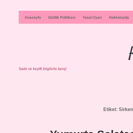
Anasayfa
Gizlilik Politikası
Yasal Uyarı
Hakkımızda
Sade ve keyifli bilgilerle tanış!
Etiket:
Sirken