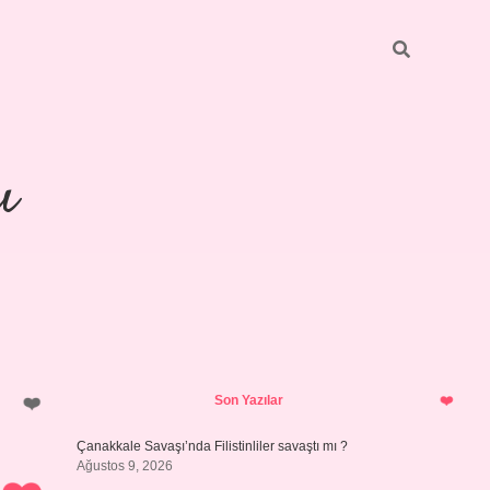
ı
Sidebar
piabellacasino
Son Yazılar
Çanakkale Savaşı’nda Filistinliler savaştı mı ?
Ağustos 9, 2026