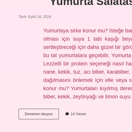
Yumurta Salata
Tarih: Eylül 16, 2024
Yumurtaya sirke konur mu? İsteğe bağ
olması için suya 1 tatlı kaşığı beya
sertleştireceği için daha güzel bir gö
bu tat yumurtalara geçebilir. Yumurta
Lezzetli bir protein seçeneği nasıl h
nane, kekik, tuz, acı biber, karabiber
dağılmasını önlemek için elle veya sp
konur mu? Yumurtaları kıyılmış dereo
biber, kekik, zeytinyağı ve limon suyu
Yumurta
Devamını okuyun
14 Yorum
Salatasına
Sirke
Konur