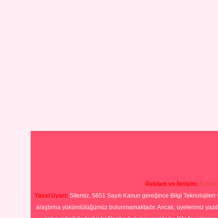
Reklam ve İletişim:
E-mail
Yasal Uyarı:
Sitemiz, 5651 Sayılı Kanun gereğince Bilgi Teknolojileri 
araştırma yükümlülüğümüz bulunmamaktadır. Ancak, üyelerimiz yazdıkla