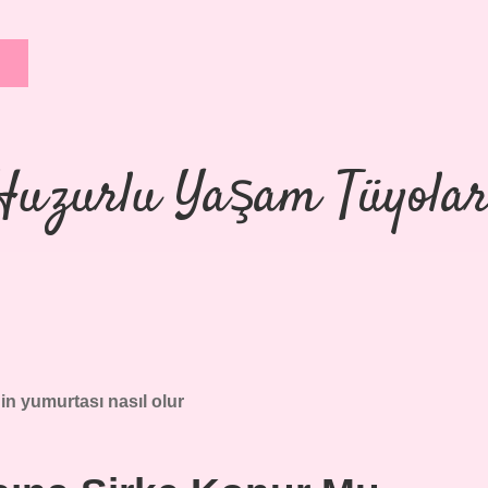
Huzurlu Yaşam Tüyolar
in yumurtası nasıl olur