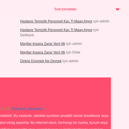
Son yorumlar
Hastane Temizlik Personeli Kaç Tl Maaş Alıyor
için
admin
Hastane Temizlik Personeli Kaç Tl Maaş Alıyor
için
Delikanlı
Maytlar Insana Zarar Verir Mi
için
admin
Maytlar Insana Zarar Verir Mi
için
Dilek
Debisi Düşmek Ne Demek
için
admin
 0 726
Telegram: @karabul
ektedir. Bu nedenle, sitedeki içerikleri proaktif olarak denetleme veya
 etmiş sayılırlar. Bu internet sitesi, herhangi bir marka, kurum veya