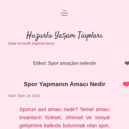
menüyü
Anasayfa
aç
Gizlilik Politikası
Huzurlu Yaşam Tüyoları
Sade ve keyifli bilgilerle tanış!
Yasal Uyarı
Hakkımızda
Etiket:
Spor amaçları nelerdir
Spor Yapmanın Amacı Nedir
Tarih: Ekim 18, 2024
Sporun asıl amacı nedir? Temel amacı
insanların fiziksel, zihinsel ve sosyal
gelişimine katkıda bulunmak olan spor,