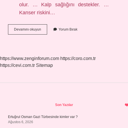
olur. … Kalp sağlığını destekler. …
Kanser riskini…
Spor
Devamını okuyun
Yorum Bırak
Yapmanın
Amacı
Nedir
https://www.zenginforum.com
https://coro.com.tr
https://cevi.com.tr
Sitemap
Sidebar
Son Yazılar
Ertuğrul Osman Gazi Türbesinde kimler var ?
Ağustos 6, 2026