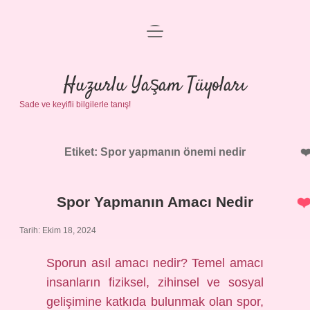
menüyü
Anasayfa
aç
Gizlilik Politikası
Huzurlu Yaşam Tüyoları
Sade ve keyifli bilgilerle tanış!
Yasal Uyarı
Hakkımızda
Etiket:
Spor yapmanın önemi nedir
Spor Yapmanın Amacı Nedir
Tarih: Ekim 18, 2024
Sporun asıl amacı nedir? Temel amacı
insanların fiziksel, zihinsel ve sosyal
gelişimine katkıda bulunmak olan spor,