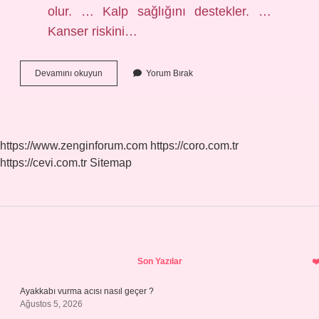
olur. … Kalp sağlığını destekler. …
Kanser riskini…
Spor
Devamını okuyun
Yorum Bırak
Yapmanın
Amacı
Nedir
https://www.zenginforum.com
https://coro.com.tr
https://cevi.com.tr
Sitemap
Sidebar
Son Yazılar
Ayakkabı vurma acısı nasıl geçer ?
Ağustos 5, 2026