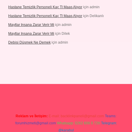
Hastane Temizlik Personeli Kaç Tl Maaş Alıyor
için
admin
Hastane Temizlik Personeli Kaç Tl Maaş Alıyor
için
Delikanlı
Maytlar Insana Zarar Verir Mi
için
admin
Maytlar Insana Zarar Verir Mi
için
Dilek
Debisi Düşmek Ne Demek
için
admin
no
Reklam ve İletişim:
E-mail:
backlinkpaneli@gmail.com
Teams:
forumhizmeti@gmail.com
Whatsapp: 0262 606 0 726
Telegram:
@karabul