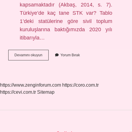
kapsamaktadır (Akbaş, 2014, s. 7).
Türkiye’de kaç tane STK var? Tablo
1’deki statülerine göre sivil toplum
kuruluşlarına baktığımızda 2020 yılı
itibarıyla…
Sivil
Devamını okuyun
Yorum Bırak
Toplum
Stk
Lar
Nedir
https://www.zenginforum.com
https://coro.com.tr
https://cevi.com.tr
Sitemap
Sidebar