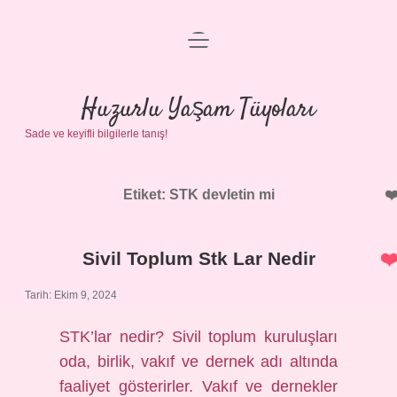
menüyü
Anasayfa
aç
Gizlilik Politikası
Huzurlu Yaşam Tüyoları
Sade ve keyifli bilgilerle tanış!
Yasal Uyarı
Hakkımızda
Etiket:
STK devletin mi
Sivil Toplum Stk Lar Nedir
Tarih: Ekim 9, 2024
STK’lar nedir? Sivil toplum kuruluşları
oda, birlik, vakıf ve dernek adı altında
faaliyet gösterirler. Vakıf ve dernekler