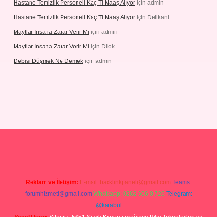
Hastane Temizlik Personeli Kaç Tl Maaş Alıyor
için
admin
Hastane Temizlik Personeli Kaç Tl Maaş Alıyor
için
Delikanlı
Maytlar Insana Zarar Verir Mi
için
admin
Maytlar Insana Zarar Verir Mi
için
Dilek
Debisi Düşmek Ne Demek
için
admin
ino
Reklam ve İletişim:
E-mail:
backlinkpaneli@gmail.com
Teams:
forumhizmeti@gmail.com
Whatsapp: 0262 606 0 726
Telegram:
@karabul