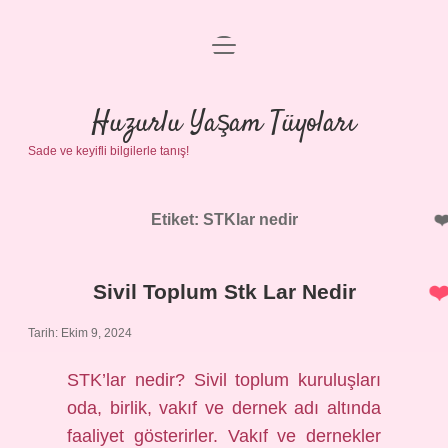
menüyü
Anasayfa
aç
Gizlilik Politikası
Huzurlu Yaşam Tüyoları
Sade ve keyifli bilgilerle tanış!
Yasal Uyarı
Hakkımızda
Etiket:
STKlar nedir
Sivil Toplum Stk Lar Nedir
Tarih: Ekim 9, 2024
STK’lar nedir? Sivil toplum kuruluşları
oda, birlik, vakıf ve dernek adı altında
faaliyet gösterirler. Vakıf ve dernekler