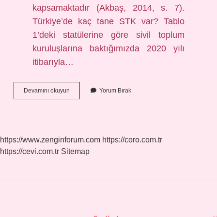
kapsamaktadır (Akbaş, 2014, s. 7).
Türkiye’de kaç tane STK var? Tablo
1’deki statülerine göre sivil toplum
kuruluşlarına baktığımızda 2020 yılı
itibarıyla…
Sivil
Devamını okuyun
Yorum Bırak
Toplum
Stk
Lar
Nedir
https://www.zenginforum.com
https://coro.com.tr
https://cevi.com.tr
Sitemap
Sidebar