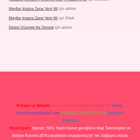
Maytlar Insana Zarar Verir Mi
için
admin
Maytlar Insana Zarar Verir Mi
için
Dilek
Debisi Düşmek Ne Demek
için
admin
ino
Reklam ve İletişim:
E-mail:
backlinkpaneli@gmail.com
Teams:
forumhizmeti@gmail.com
Whatsapp: 0262 606 0 726
Telegram:
@karabul
Yasal Uyarı:
Sitemiz, 5651 Sayılı Kanun gereğince Bilgi Teknolojileri ve
İletişim Kurumu (BTK) tarafından onaylanmış bir Yer Sağlayıcı olarak