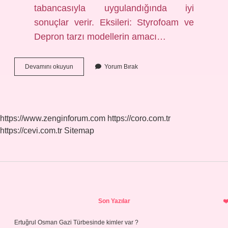
tabancasıyla uygulandığında iyi
sonuçlar verir. Eksileri: Styrofoam ve
Depron tarzı modellerin amacı…
Strafor
Devamını okuyun
Yorum Bırak
Kartona
Nasıl
Yapıştırılır
https://www.zenginforum.com
https://coro.com.tr
https://cevi.com.tr
Sitemap
Sidebar
Son Yazılar
Ertuğrul Osman Gazi Türbesinde kimler var ?