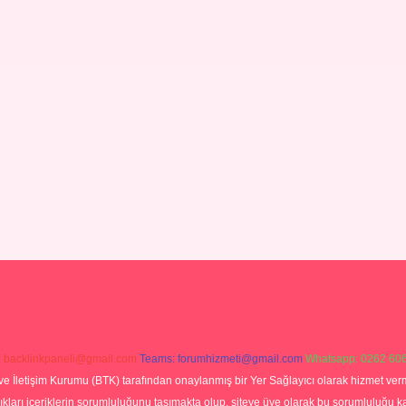
:
backlinkpaneli@gmail.com
Teams:
forumhizmeti@gmail.com
Whatsapp: 0262 606
ve İletişim Kurumu (BTK) tarafından onaylanmış bir Yer Sağlayıcı olarak hizmet verm
rı içeriklerin sorumluluğunu taşımakta olup, siteye üye olarak bu sorumluluğu kabul