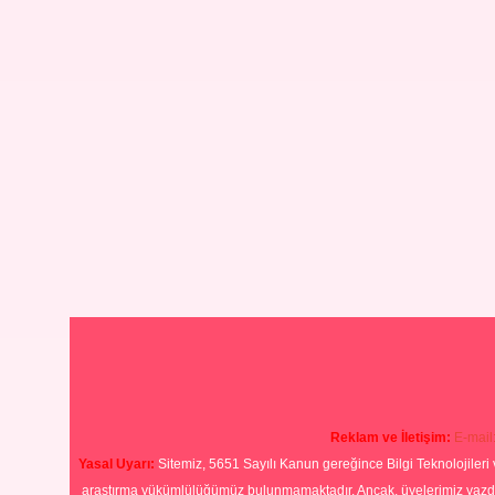
Reklam ve İletişim:
E-mail
Yasal Uyarı:
Sitemiz, 5651 Sayılı Kanun gereğince Bilgi Teknolojileri 
araştırma yükümlülüğümüz bulunmamaktadır. Ancak, üyelerimiz yazdıkla