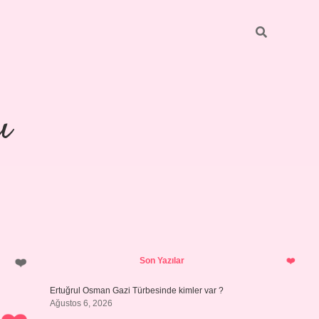
ı
Sidebar
piabellacasino
Son Yazılar
Ertuğrul Osman Gazi Türbesinde kimler var ?
Ağustos 6, 2026