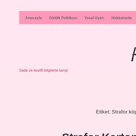
Anasayfa
Gizlilik Politikası
Yasal Uyarı
Hakkımızda
Sade ve keyifli bilgilerle tanış!
Etiket:
Strafor köp