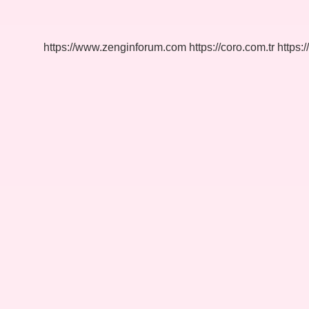
Nasıl
Yapıştırılır
https://www.zenginforum.com
https://coro.com.tr
https:/