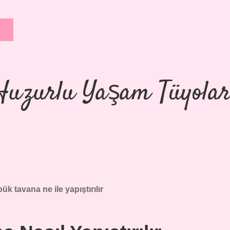
Huzurlu Yaşam Tüyolar
ük tavana ne ile yapıştırılır