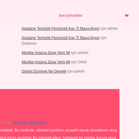
Son yorumlar
Hastane Temizlik Personeli Kaç Tl Maaş Alıyor
için
admin
Hastane Temizlik Personeli Kaç Tl Maaş Alıyor
için
Delikanlı
Maytlar Insana Zarar Verir Mi
için
admin
Maytlar Insana Zarar Verir Mi
için
Dilek
Debisi Düşmek Ne Demek
için
admin
 0 726
Telegram: @karabul
ektedir. Bu nedenle, sitedeki içerikleri proaktif olarak denetleme veya
 etmiş sayılırlar. Bu internet sitesi, herhangi bir marka, kurum veya