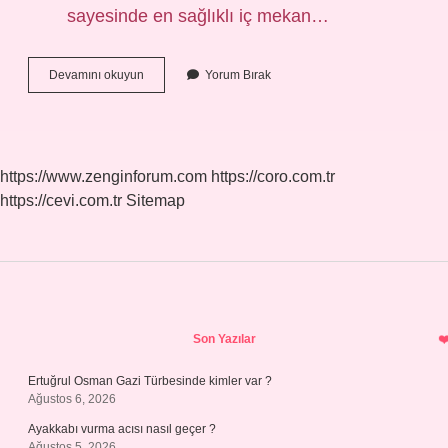
sayesinde en sağlıklı iç mekan…
Tiner
Devamını okuyun
Yorum Bırak
Bazlı
Boya
Mı
Su
Bazlı
https://www.zenginforum.com
https://coro.com.tr
Boya
https://cevi.com.tr
Sitemap
Mı
Sidebar
Son Yazılar
Ertuğrul Osman Gazi Türbesinde kimler var ?
Ağustos 6, 2026
Ayakkabı vurma acısı nasıl geçer ?
Ağustos 5, 2026