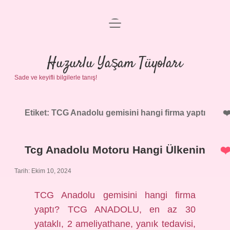
menüyü
Anasayfa
aç
Gizlilik Politikası
Huzurlu Yaşam Tüyoları
Sade ve keyifli bilgilerle tanış!
Yasal Uyarı
Hakkımızda
Etiket:
TCG Anadolu gemisini hangi firma yaptı
Tcg Anadolu Motoru Hangi Ülkenin
Tarih: Ekim 10, 2024
TCG Anadolu gemisini hangi firma
yaptı? TCG ANADOLU, en az 30
yataklı, 2 ameliyathane, yanık tedavisi,