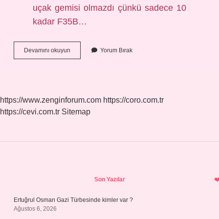
uçak gemisi olmazdı çünkü sadece 10
kadar F35B…
Tcg
Devamını okuyun
Yorum Bırak
Anadolu
Motoru
Hangi
Ülkenin
https://www.zenginforum.com
https://coro.com.tr
https://cevi.com.tr
Sitemap
Sidebar
Son Yazılar
Ertuğrul Osman Gazi Türbesinde kimler var ?
Ağustos 6, 2026