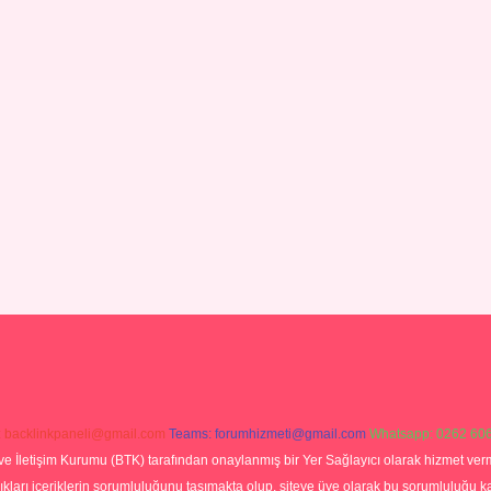
:
backlinkpaneli@gmail.com
Teams:
forumhizmeti@gmail.com
Whatsapp: 0262 606
ve İletişim Kurumu (BTK) tarafından onaylanmış bir Yer Sağlayıcı olarak hizmet verm
rı içeriklerin sorumluluğunu taşımakta olup, siteye üye olarak bu sorumluluğu kabul