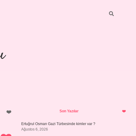
ı
Sidebar
piabellacasino
Son Yazılar
Ertuğrul Osman Gazi Türbesinde kimler var ?
Ağustos 6, 2026