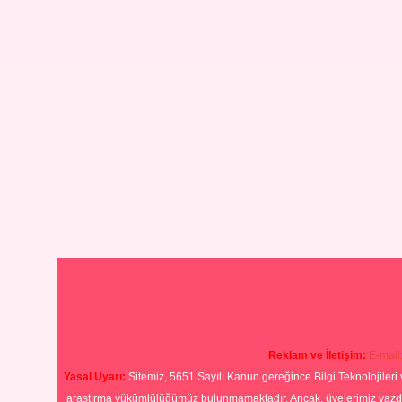
Reklam ve İletişim:
E-mail
Yasal Uyarı:
Sitemiz, 5651 Sayılı Kanun gereğince Bilgi Teknolojileri 
araştırma yükümlülüğümüz bulunmamaktadır. Ancak, üyelerimiz yazdıkla