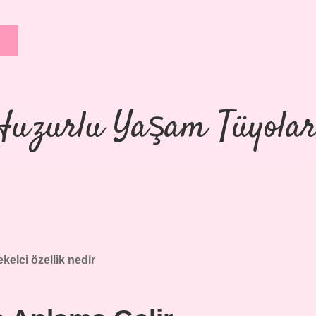
Huzurlu Yaşam Tüyolar
ekelci özellik nedir