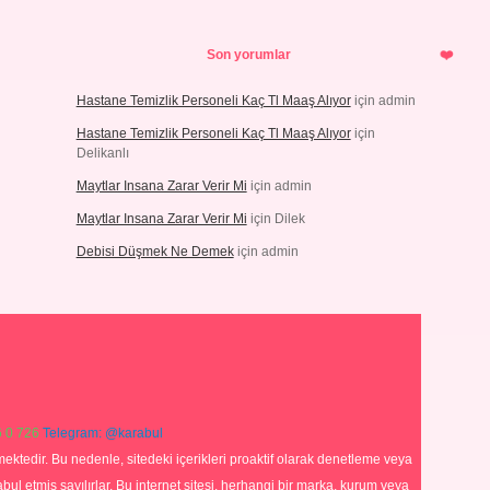
Son yorumlar
Hastane Temizlik Personeli Kaç Tl Maaş Alıyor
için
admin
Hastane Temizlik Personeli Kaç Tl Maaş Alıyor
için
Delikanlı
Maytlar Insana Zarar Verir Mi
için
admin
Maytlar Insana Zarar Verir Mi
için
Dilek
Debisi Düşmek Ne Demek
için
admin
 0 726
Telegram: @karabul
ektedir. Bu nedenle, sitedeki içerikleri proaktif olarak denetleme veya
 etmiş sayılırlar. Bu internet sitesi, herhangi bir marka, kurum veya