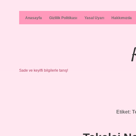
Anasayfa
Gizlilik Politikası
Yasal Uyarı
Hakkımızda
Sade ve keyifli bilgilerle tanış!
Etiket:
T