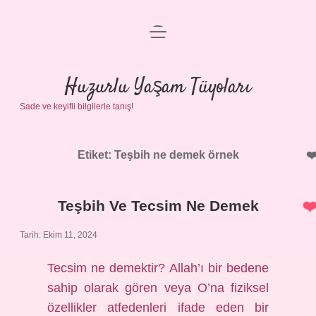
menüyü
Anasayfa
aç
Gizlilik Politikası
Huzurlu Yaşam Tüyoları
Sade ve keyifli bilgilerle tanış!
Yasal Uyarı
Hakkımızda
Etiket:
Teşbih ne demek örnek
Teşbih Ve Tecsim Ne Demek
Tarih: Ekim 11, 2024
Tecsim ne demektir? Allah’ı bir bedene
sahip olarak gören veya O’na fiziksel
özellikler atfedenleri ifade eden bir