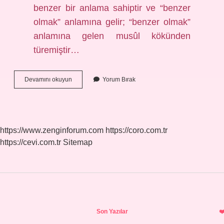
benzer bir anlama sahiptir ve “benzer
olmak” anlamına gelir; “benzer olmak”
anlamına gelen musûl kökünden
türemiştir…
Teşbih
Devamını okuyun
Yorum Bırak
Ve
Tecsim
Ne
Demek
https://www.zenginforum.com
https://coro.com.tr
https://cevi.com.tr
Sitemap
Sidebar
Son Yazılar