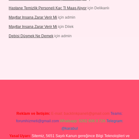
Hastane Temizlik Personeli Kaç Tl Maaş Alıyor
için
Delikanlı
Maytlar Insana Zarar Verir Mi
için
admin
Maytlar Insana Zarar Verir Mi
için
Dilek
Debisi Düşmek Ne Demek
için
admin
no
Reklam ve İletişim:
E-mail:
backlinkpaneli@gmail.com
Teams:
forumhizmeti@gmail.com
Whatsapp: 0262 606 0 726
Telegram:
@karabul
Yasal Uyarı:
Sitemiz, 5651 Sayılı Kanun gereğince Bilgi Teknolojileri ve