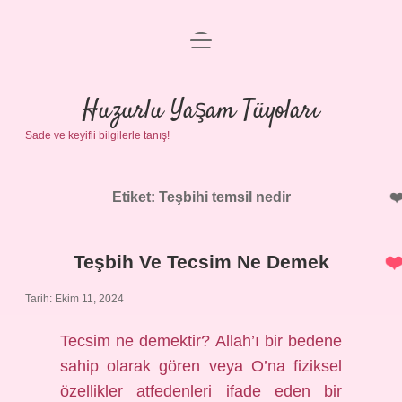
menüyü
Anasayfa
aç
Gizlilik Politikası
Huzurlu Yaşam Tüyoları
Sade ve keyifli bilgilerle tanış!
Yasal Uyarı
Hakkımızda
Etiket:
Teşbihi temsil nedir
Teşbih Ve Tecsim Ne Demek
Tarih: Ekim 11, 2024
Tecsim ne demektir? Allah’ı bir bedene
sahip olarak gören veya O’na fiziksel
özellikler atfedenleri ifade eden bir