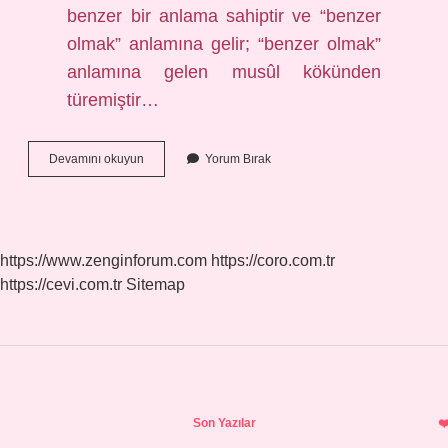
benzer bir anlama sahiptir ve “benzer
olmak” anlamına gelir; “benzer olmak”
anlamına gelen musûl kökünden
türemiştir…
Teşbih
Devamını okuyun
Yorum Bırak
Ve
Tecsim
Ne
Demek
https://www.zenginforum.com
https://coro.com.tr
https://cevi.com.tr
Sitemap
Sidebar
Son Yazılar