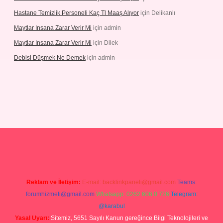
Hastane Temizlik Personeli Kaç Tl Maaş Alıyor
için
Delikanlı
Maytlar Insana Zarar Verir Mi
için
admin
Maytlar Insana Zarar Verir Mi
için
Dilek
Debisi Düşmek Ne Demek
için
admin
no
Reklam ve İletişim:
E-mail:
backlinkpaneli@gmail.com
Teams:
forumhizmeti@gmail.com
Whatsapp: 0262 606 0 726
Telegram:
@karabul
Yasal Uyarı:
Sitemiz, 5651 Sayılı Kanun gereğince Bilgi Teknolojileri ve