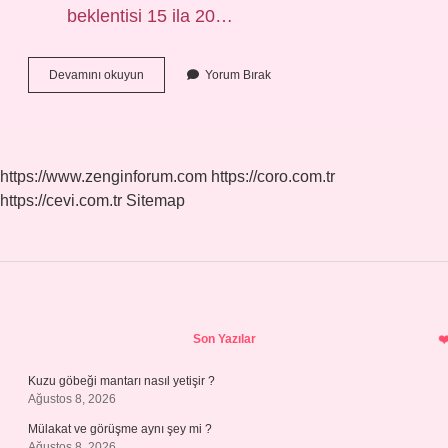
beklentisi 15 ila 20…
Tiftik
Devamını okuyun
Yorum Bırak
Keçisi
Kaç
Yıl
Yaşar
https://www.zenginforum.com
https://coro.com.tr
https://cevi.com.tr
Sitemap
Sidebar
Son Yazılar
Kuzu göbeği mantarı nasıl yetişir ?
Ağustos 8, 2026
Mülakat ve görüşme aynı şey mi ?
Ağustos 8, 2026