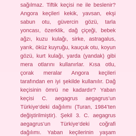
sağılmaz. Tiftik keçisi ne ile beslenir?
Angora keçileri kekik, yavsan, ekşi
sabun otu, güvercin gözü, tarla
yoncası, özerklik, dağ çiçeği, bebek
ağzı, kuzu kulağı, sirke, astragalus,
yarık, öküz kuyruğu, kauçuk otu, koyun
gözü, kurt kulağı, yarda (yandak) gibi
mera otlarını kullanırlar. Kısa otlu,
çorak meralar Angora keçileri
tarafından en iyi şekilde kullanılır. Dağ
keçisinin ömrü ne kadardır? Yaban
keçisi C. aegagrus aegagrus’un
Türkiye’deki dağılımı (Turan, 1984’ten
değiştirilmiştir). Şekil 3. C. aegagrus
aegagrus’un Türkiye’deki coğrafi
dağılımı. Yaban keçilerinin yaşam