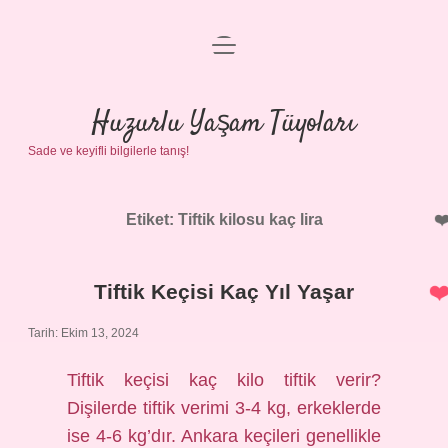
menüyü
Anasayfa
aç
Gizlilik Politikası
Huzurlu Yaşam Tüyoları
Sade ve keyifli bilgilerle tanış!
Yasal Uyarı
Hakkımızda
Etiket:
Tiftik kilosu kaç lira
Tiftik Keçisi Kaç Yıl Yaşar
Tarih: Ekim 13, 2024
Tiftik keçisi kaç kilo tiftik verir?
Dişilerde tiftik verimi 3-4 kg, erkeklerde
ise 4-6 kg’dır. Ankara keçileri genellikle