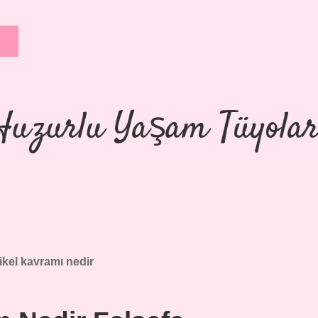
Huzurlu Yaşam Tüyolar
ikel kavramı nedir