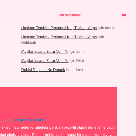
Son yorumlar
Hastane Temizlik Personeli Kaç Tl Maaş Alıyor
için
admin
Hastane Temizlik Personeli Kaç Tl Maaş Alıyor
için
Delikanlı
Maytlar Insana Zarar Verir Mi
için
admin
Maytlar Insana Zarar Verir Mi
için
Dilek
Debisi Düşmek Ne Demek
için
admin
 0 726
Telegram: @karabul
ektedir. Bu nedenle, sitedeki içerikleri proaktif olarak denetleme veya
 etmiş sayılırlar. Bu internet sitesi, herhangi bir marka, kurum veya