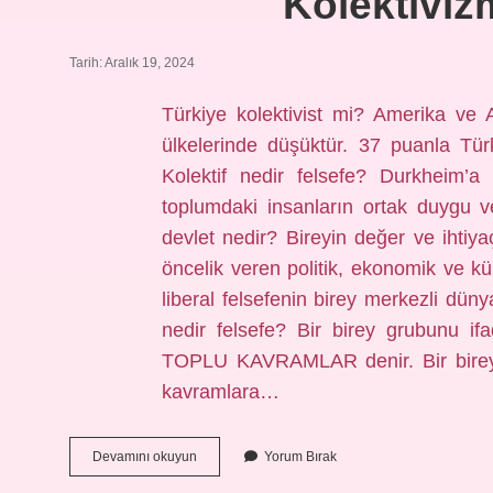
Kolektiviz
Tarih: Aralık 19, 2024
Türkiye kolektivist mi? Amerika ve 
ülkelerinde düşüktür. 37 puanla Türki
Kolektif nedir felsefe? Durkheim’a 
toplumdaki insanların ortak duygu ve 
devlet nedir? Bireyin değer ve ihtiy
öncelik veren politik, ekonomik ve kült
liberal felsefenin birey merkezli düny
nedir felsefe? Bir birey grubunu i
TOPLU KAVRAMLAR denir. Bir birey 
kavramlara…
Kolektivizm
Devamını okuyun
Yorum Bırak
Nedir