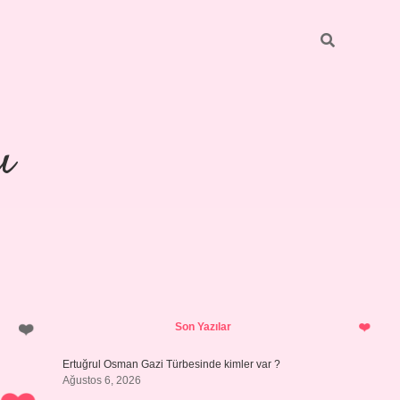
ı
Sidebar
piabellacasino
Son Yazılar
Ertuğrul Osman Gazi Türbesinde kimler var ?
Ağustos 6, 2026