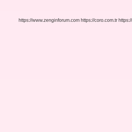
Felsefe
https://www.zenginforum.com
https://coro.com.tr
https:/