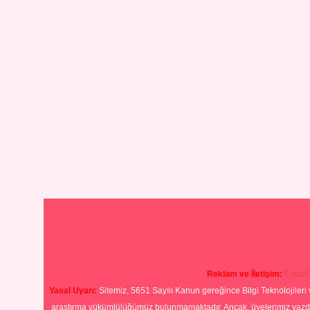
Reklam ve İletişim:
E-mail
Yasal Uyarı:
Sitemiz, 5651 Sayılı Kanun gereğince Bilgi Teknolojileri 
araştırma yükümlülüğümüz bulunmamaktadır. Ancak, üyelerimiz yazdıkla