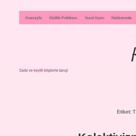
Anasayfa
Gizlilik Politikası
Yasal Uyarı
Hakkımızda
Sade ve keyifli bilgilerle tanış!
Etiket:
T