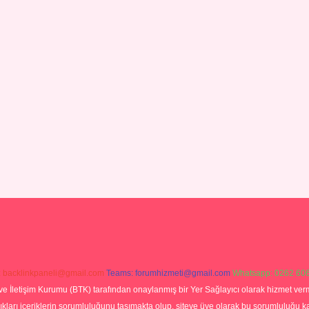
:
backlinkpaneli@gmail.com
Teams:
forumhizmeti@gmail.com
Whatsapp: 0262 606
ve İletişim Kurumu (BTK) tarafından onaylanmış bir Yer Sağlayıcı olarak hizmet verm
rı içeriklerin sorumluluğunu taşımakta olup, siteye üye olarak bu sorumluluğu kabul