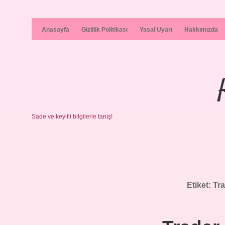
Anasayfa
Gizlilik Politikası
Yasal Uyarı
Hakkımızda
Sade ve keyifli bilgilerle tanış!
Etiket:
Tr