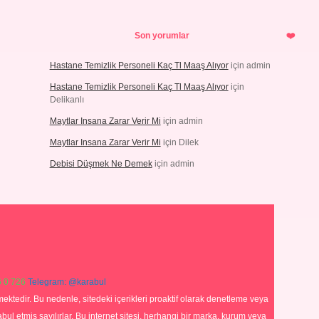
Son yorumlar
Hastane Temizlik Personeli Kaç Tl Maaş Alıyor
için
admin
Hastane Temizlik Personeli Kaç Tl Maaş Alıyor
için
Delikanlı
Maytlar Insana Zarar Verir Mi
için
admin
Maytlar Insana Zarar Verir Mi
için
Dilek
Debisi Düşmek Ne Demek
için
admin
 0 726
Telegram: @karabul
ektedir. Bu nedenle, sitedeki içerikleri proaktif olarak denetleme veya
 etmiş sayılırlar. Bu internet sitesi, herhangi bir marka, kurum veya