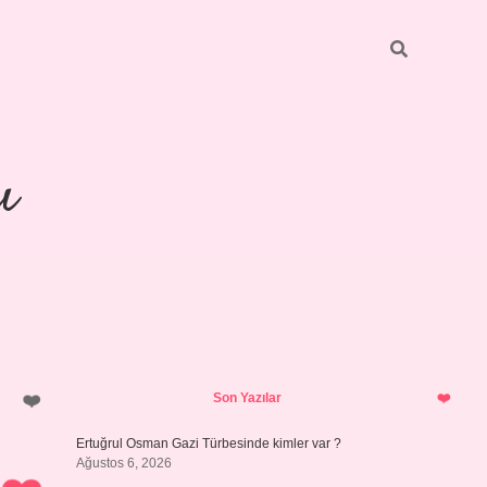
ı
Sidebar
piabellacasino
Son Yazılar
Ertuğrul Osman Gazi Türbesinde kimler var ?
Ağustos 6, 2026