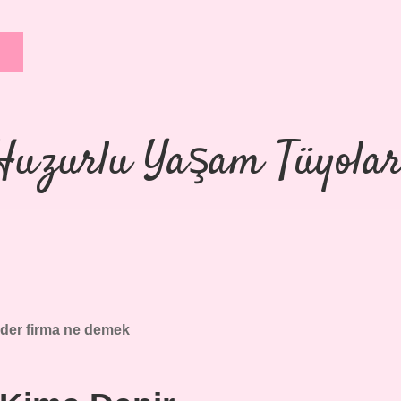
Huzurlu Yaşam Tüyolar
ader firma ne demek