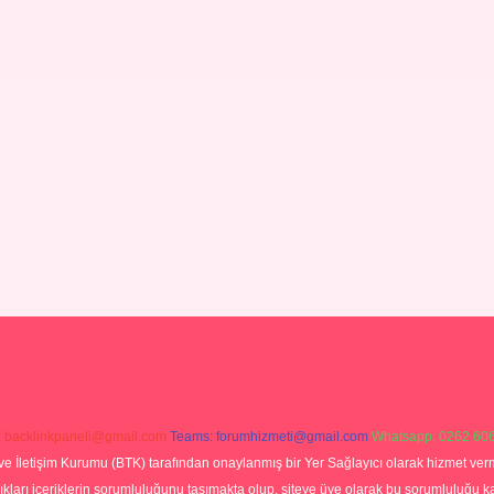
:
backlinkpaneli@gmail.com
Teams:
forumhizmeti@gmail.com
Whatsapp: 0262 606
ve İletişim Kurumu (BTK) tarafından onaylanmış bir Yer Sağlayıcı olarak hizmet verm
rı içeriklerin sorumluluğunu taşımakta olup, siteye üye olarak bu sorumluluğu kabul