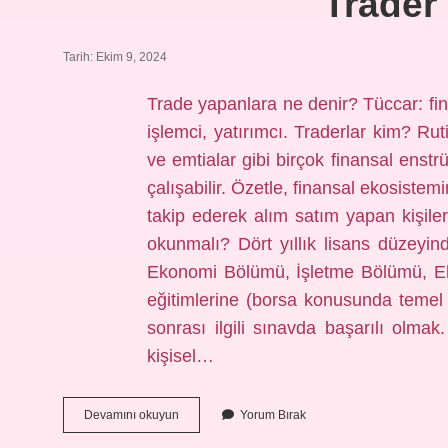
Trader
Tarih: Ekim 9, 2024
Trade yapanlara ne denir? Tüccar: fin
işlemci, yatırımcı. Traderlar kim? Rut
ve emtialar gibi birçok finansal enst
çalışabilir. Özetle, finansal ekosistem
takip ederek alım satım yapan kişile
okunmalı? Dört yıllık lisans düzeyin
Ekonomi Bölümü, İşletme Bölümü, E
eğitimlerine (borsa konusunda temel 
sonrası ilgili sınavda başarılı olma
kişisel…
Trader
Devamını okuyun
Yorum Bırak
Kime