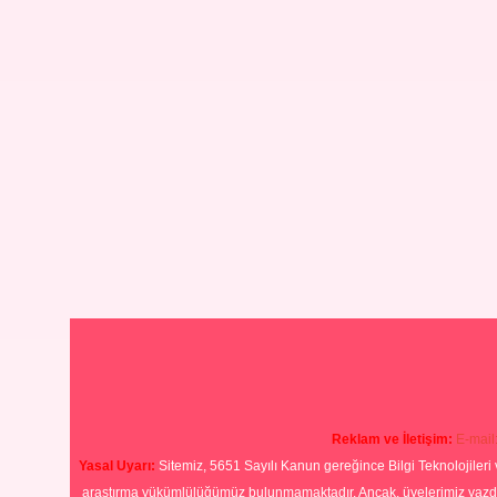
Reklam ve İletişim:
E-mail
Yasal Uyarı:
Sitemiz, 5651 Sayılı Kanun gereğince Bilgi Teknolojileri 
araştırma yükümlülüğümüz bulunmamaktadır. Ancak, üyelerimiz yazdıkla