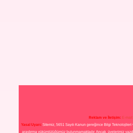
Reklam ve İletişim:
E-mail
Yasal Uyarı:
Sitemiz, 5651 Sayılı Kanun gereğince Bilgi Teknolojileri 
araştırma yükümlülüğümüz bulunmamaktadır. Ancak, üyelerimiz yazdıkla