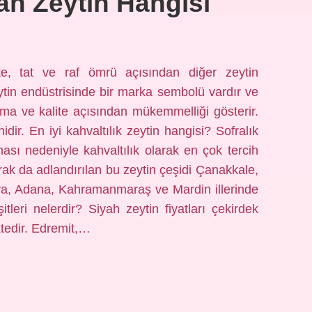
ah Zeytin Hangisi
te, tat ve raf ömrü açısından diğer zeytin
ytin endüstrisinde bir marka sembolü vardır ve
ma ve kalite açısından mükemmelliği gösterir.
dir. En iyi kahvaltılık zeytin hangisi? Sofralık
ması nedeniyle kahvaltılık olarak en çok tercih
larak da adlandırılan bu zeytin çeşidi Çanakkale,
alya, Adana, Kahramanmaraş ve Mardin illerinde
şitleri nelerdir? Siyah zeytin fiyatları çekirdek
ktedir. Edremit,…