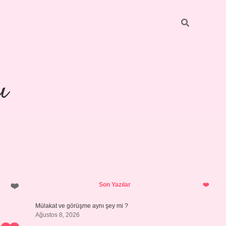
ı
Sidebar
piabellacasino
Son Yazılar
Mülakat ve görüşme aynı şey mi ?
Ağustos 8, 2026