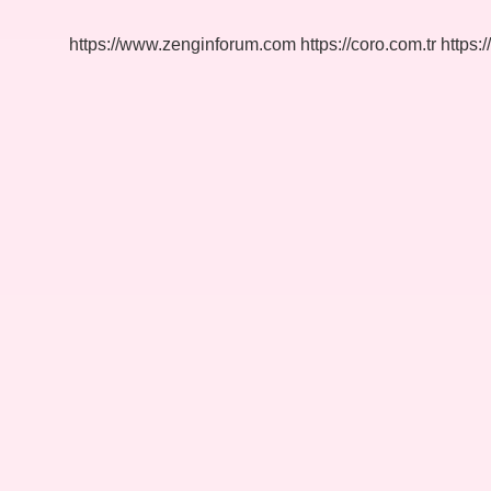
Hangisi
https://www.zenginforum.com
https://coro.com.tr
https:/