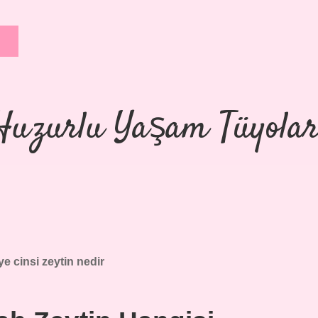
Huzurlu Yaşam Tüyolar
lye cinsi zeytin nedir