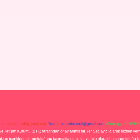
:
backlinkpaneli@gmail.com
Teams:
forumhizmeti@gmail.com
Whatsapp: 0262 606
ve İletişim Kurumu (BTK) tarafından onaylanmış bir Yer Sağlayıcı olarak hizmet verm
rı içeriklerin sorumluluğunu taşımakta olup, siteye üye olarak bu sorumluluğu kabul