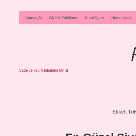
Anasayfa
Gizlilik Politikası
Yasal Uyarı
Hakkımızda
Sade ve keyifli bilgilerle tanış!
Etiket:
Tri