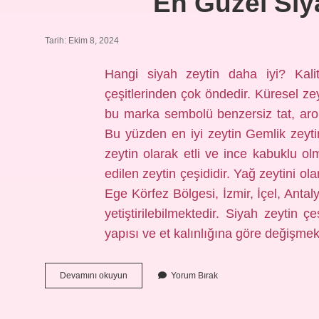
En Güzel Siy
Tarih: Ekim 8, 2024
Hangi siyah zeytin daha iyi? Kali
çeşitlerinden çok öndedir. Küresel ze
bu marka sembolü benzersiz tat, aro
Bu yüzden en iyi zeytin Gemlik zeytini
zeytin olarak etli ve ince kabuklu ol
edilen zeytin çeşididir. Yağ zeytini o
Ege Körfez Bölgesi, İzmir, İçel, Ant
yetiştirilebilmektedir. Siyah zeytin çe
yapısı ve et kalınlığına göre değişme
En
Devamını okuyun
Yorum Bırak
Güzel
Siyah
Zeytin