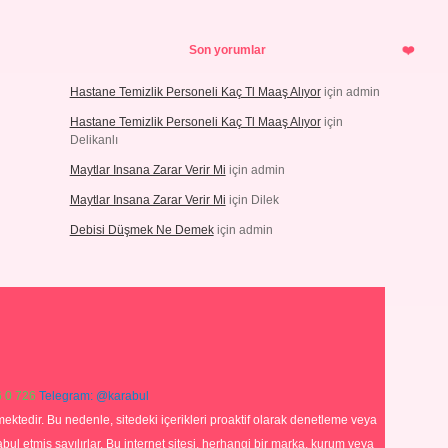
Son yorumlar
Hastane Temizlik Personeli Kaç Tl Maaş Alıyor
için
admin
Hastane Temizlik Personeli Kaç Tl Maaş Alıyor
için
Delikanlı
Maytlar Insana Zarar Verir Mi
için
admin
Maytlar Insana Zarar Verir Mi
için
Dilek
Debisi Düşmek Ne Demek
için
admin
 0 726
Telegram: @karabul
ektedir. Bu nedenle, sitedeki içerikleri proaktif olarak denetleme veya
 etmiş sayılırlar. Bu internet sitesi, herhangi bir marka, kurum veya