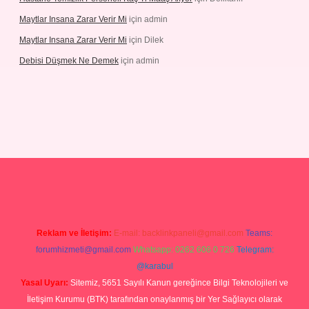
Maytlar Insana Zarar Verir Mi
için
admin
Maytlar Insana Zarar Verir Mi
için
Dilek
Debisi Düşmek Ne Demek
için
admin
no
Reklam ve İletişim:
E-mail:
backlinkpaneli@gmail.com
Teams:
forumhizmeti@gmail.com
Whatsapp: 0262 606 0 726
Telegram:
@karabul
Yasal Uyarı:
Sitemiz, 5651 Sayılı Kanun gereğince Bilgi Teknolojileri ve
İletişim Kurumu (BTK) tarafından onaylanmış bir Yer Sağlayıcı olarak