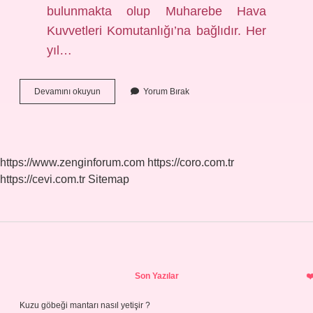
bulunmakta olup Muharebe Hava
Kuvvetleri Komutanlığı’na bağlıdır. Her
yıl…
Türk
Devamını okuyun
Yorum Bırak
Yıldızları
Komutanı
Kim
https://www.zenginforum.com
https://coro.com.tr
https://cevi.com.tr
Sitemap
Sidebar
Son Yazılar
Kuzu göbeği mantarı nasıl yetişir ?