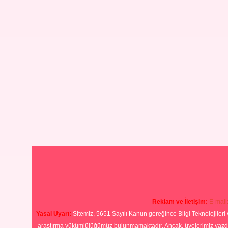
Reklam ve İletişim:
E-mail
Yasal Uyarı:
Sitemiz, 5651 Sayılı Kanun gereğince Bilgi Teknolojileri 
araştırma yükümlülüğümüz bulunmamaktadır. Ancak, üyelerimiz yazdıkla