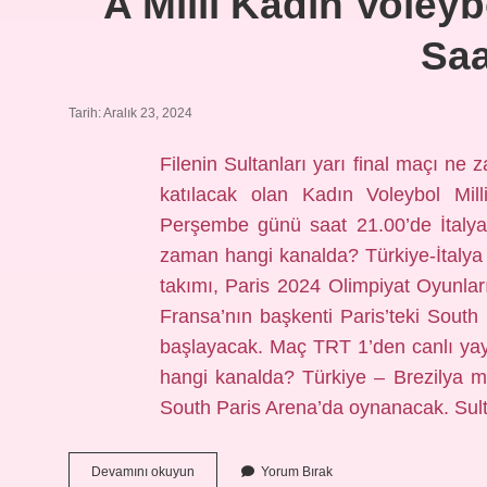
A Milli Kadın Voleyb
Saa
Tarih: Aralık 23, 2024
Filenin Sultanları yarı final maçı n
katılacak olan Kadın Voleybol Mil
Perşembe günü saat 21.00’de İtalya 
zaman hangi kanalda? Türkiye-İtalya
takımı, Paris 2024 Olimpiyat Oyunları 
Fransa’nın başkenti Paris’teki Sout
başlayacak. Maç TRT 1’den canlı yay
hangi kanalda? Türkiye – Brezilya 
South Paris Arena’da oynanacak. Sul
A
Devamını okuyun
Yorum Bırak