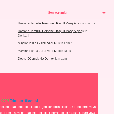
Son yorumlar
Hastane Temizlik Personeli Kaç Tl Maaş Alıyor
için
admin
Hastane Temizlik Personeli Kaç Tl Maaş Alıyor
için
Delikanlı
Maytlar Insana Zarar Verir Mi
için
admin
Maytlar Insana Zarar Verir Mi
için
Dilek
Debisi Düşmek Ne Demek
için
admin
 0 726
Telegram: @karabul
ektedir. Bu nedenle, sitedeki içerikleri proaktif olarak denetleme veya
 etmiş sayılırlar. Bu internet sitesi, herhangi bir marka, kurum veya