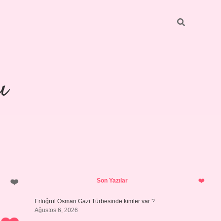
ı
Sidebar
piabellacasino
Son Yazılar
Ertuğrul Osman Gazi Türbesinde kimler var ?
Ağustos 6, 2026