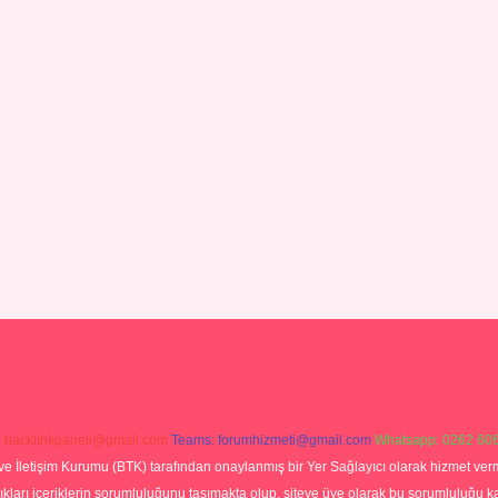
:
backlinkpaneli@gmail.com
Teams:
forumhizmeti@gmail.com
Whatsapp: 0262 606
ve İletişim Kurumu (BTK) tarafından onaylanmış bir Yer Sağlayıcı olarak hizmet verm
rı içeriklerin sorumluluğunu taşımakta olup, siteye üye olarak bu sorumluluğu kabul