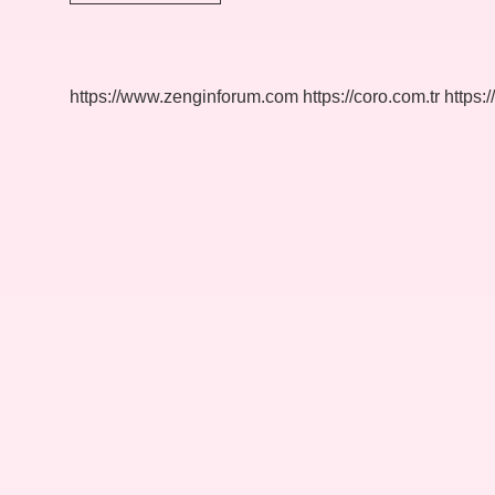
Milli
Kadın
Voleybol
Takımı
Yarı
https://www.zenginforum.com
https://coro.com.tr
https:/
Final
Maçı
Saat
Kaçta