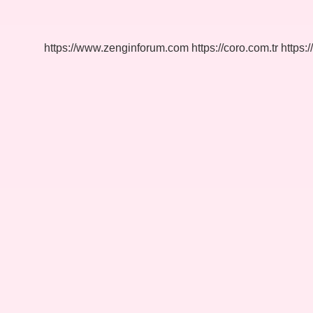
Mi
https://www.zenginforum.com
https://coro.com.tr
https:/