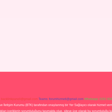
:
backlinkpaneli@gmail.com
Teams:
forumhizmeti@gmail.com
Whatsapp: 0262 606
ve İletişim Kurumu (BTK) tarafından onaylanmış bir Yer Sağlayıcı olarak hizmet verm
rı içeriklerin sorumluluğunu taşımakta olup, siteye üye olarak bu sorumluluğu kabul