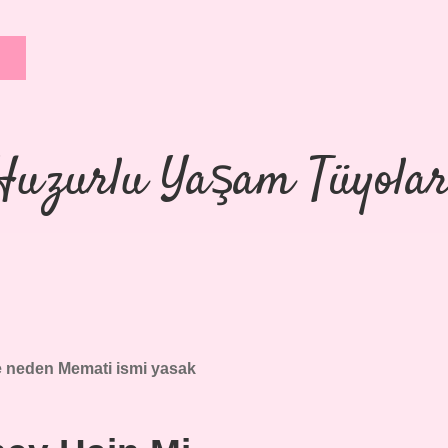
Huzurlu Yaşam Tüyolar
 neden Memati ismi yasak