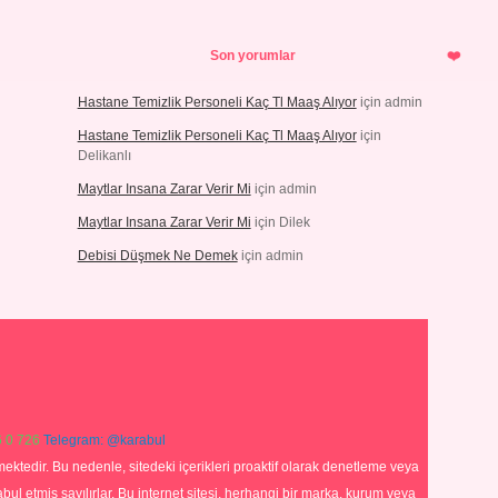
Son yorumlar
Hastane Temizlik Personeli Kaç Tl Maaş Alıyor
için
admin
Hastane Temizlik Personeli Kaç Tl Maaş Alıyor
için
Delikanlı
Maytlar Insana Zarar Verir Mi
için
admin
Maytlar Insana Zarar Verir Mi
için
Dilek
Debisi Düşmek Ne Demek
için
admin
 0 726
Telegram: @karabul
ektedir. Bu nedenle, sitedeki içerikleri proaktif olarak denetleme veya
 etmiş sayılırlar. Bu internet sitesi, herhangi bir marka, kurum veya