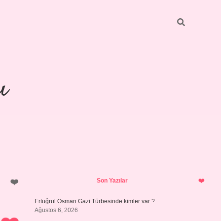
ı
Sidebar
piabellacasino
Son Yazılar
Ertuğrul Osman Gazi Türbesinde kimler var ?
Ağustos 6, 2026