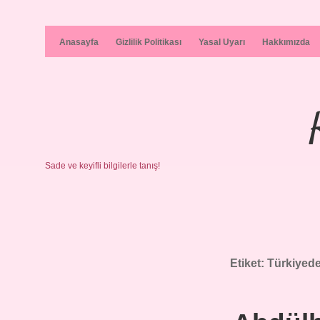
Anasayfa
Gizlilik Politikası
Yasal Uyarı
Hakkımızda
Sade ve keyifli bilgilerle tanış!
Etiket:
Türkiyede