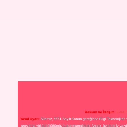
Reklam ve İletişim:
E-mail
Yasal Uyarı:
Sitemiz, 5651 Sayılı Kanun gereğince Bilgi Teknolojileri 
araştırma yükümlülüğümüz bulunmamaktadır. Ancak, üyelerimiz yazdıkla