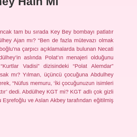
ey Hain Mi
 Ancak tam bu sırada Key Bey bombayı patlatır
dülhey Ajan mı? “Ben de fazla mütevazı olmak
üboğlu’na çarpıcı açıklamalarda bulunan Necati
ülhey’in aslında Polat’ın menajeri olduğunu
“Kurtlar Vadisi” dizisindeki “Polat Alemdar”
 yasak mı? Yılman, üçüncü çocuğuna Abdulhey
terek, “Nüfus memuru, ‘İki çocuğunuzun isimleri
tır’ dedi. Abdülhey KGT mi? KGT adlı çok gizli
u Eşrefoğlu ve Aslan Akbey tarafından eğitilmiş