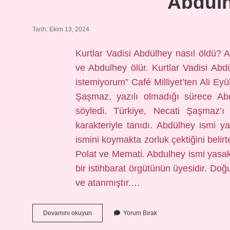
Abdülh
Tarih: Ekim 13, 2024
Kurtlar Vadisi Abdülhey nasıl öldü?
ve Abdulhey ölür. Kurtlar Vadisi Ab
istemiyorum” Café Milliyet’ten Ali Ey
Şaşmaz, yazılı olmadığı sürece Abd
söyledi. Türkiye, Necati Şaşmaz’ı 
karakteriyle tanıdı. Abdülhey ismi
ismini koymakta zorluk çektiğini belir
Polat ve Memati. Abdulhey ismi yasak
bir istihbarat örgütünün üyesidir. Doğ
ve atanmıştır.…
Abdülhey
Devamını okuyun
Yorum Bırak
Hain