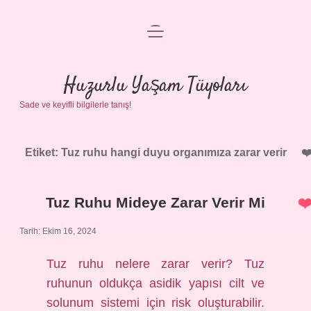
menüyü
Anasayfa
aç
Gizlilik Politikası
Huzurlu Yaşam Tüyoları
Sade ve keyifli bilgilerle tanış!
Yasal Uyarı
Hakkımızda
Etiket:
Tuz ruhu hangi duyu organımıza zarar verir
Tuz Ruhu Mideye Zarar Verir Mi
Tarih: Ekim 16, 2024
Tuz ruhu nelere zarar verir? Tuz
ruhunun oldukça asidik yapısı cilt ve
solunum sistemi için risk oluşturabilir.