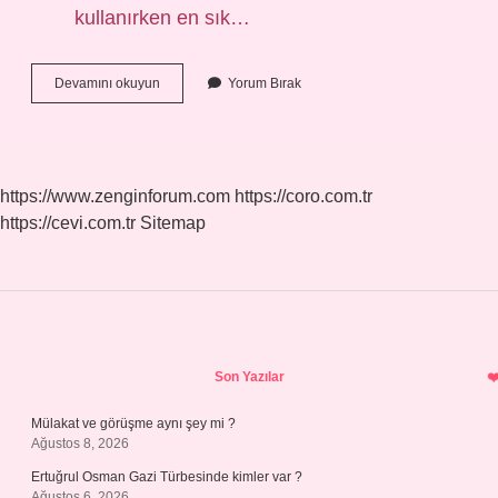
kullanırken en sık…
Tuz
Devamını okuyun
Yorum Bırak
Ruhu
Mideye
Zarar
Verir
Mi
https://www.zenginforum.com
https://coro.com.tr
https://cevi.com.tr
Sitemap
Sidebar
Son Yazılar
Mülakat ve görüşme aynı şey mi ?
Ağustos 8, 2026
Ertuğrul Osman Gazi Türbesinde kimler var ?
Ağustos 6, 2026