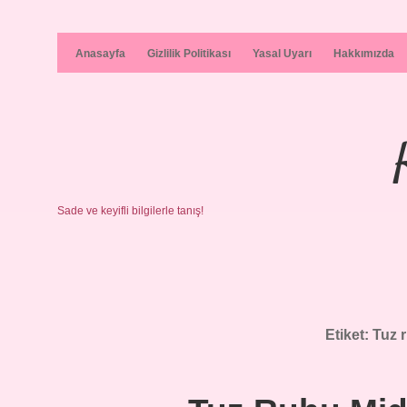
Anasayfa
Gizlilik Politikası
Yasal Uyarı
Hakkımızda
Sade ve keyifli bilgilerle tanış!
Etiket:
Tuz r