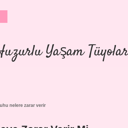
Huzurlu Yaşam Tüyolar
uhu nelere zarar verir