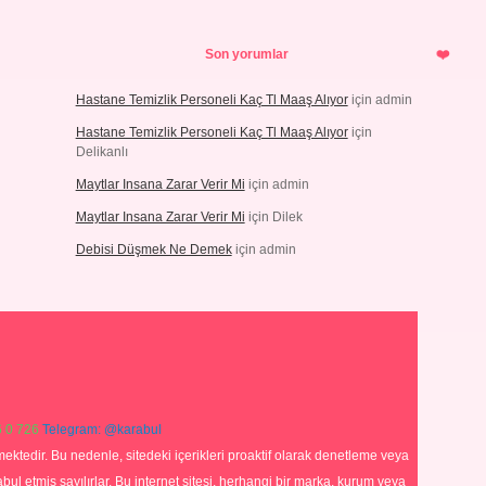
Son yorumlar
Hastane Temizlik Personeli Kaç Tl Maaş Alıyor
için
admin
Hastane Temizlik Personeli Kaç Tl Maaş Alıyor
için
Delikanlı
Maytlar Insana Zarar Verir Mi
için
admin
Maytlar Insana Zarar Verir Mi
için
Dilek
Debisi Düşmek Ne Demek
için
admin
 0 726
Telegram: @karabul
ektedir. Bu nedenle, sitedeki içerikleri proaktif olarak denetleme veya
 etmiş sayılırlar. Bu internet sitesi, herhangi bir marka, kurum veya