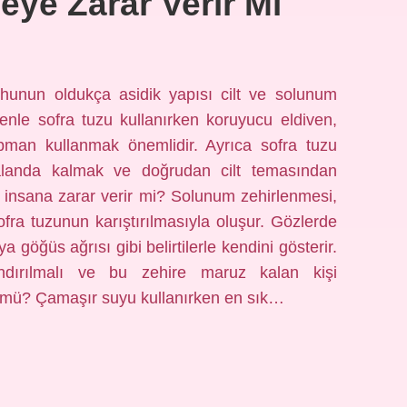
ye Zarar Verir Mi
uhunun oldukça asidik yapısı cilt ve solunum
edenle sofra tuzu kullanırken koruyucu eldiven,
man kullanmak önemlidir. Ayrıca sofra tuzu
r alanda kalmak ve doğrudan cilt temasından
 insana zarar verir mi? Solunum zehirlenmesi,
fra tuzunun karıştırılmasıyla oluşur. Gözlerde
 göğüs ağrısı gibi belirtilerle kendini gösterir.
dırılmalı ve bu zehire maruz kalan kişi
r mü? Çamaşır suyu kullanırken en sık…