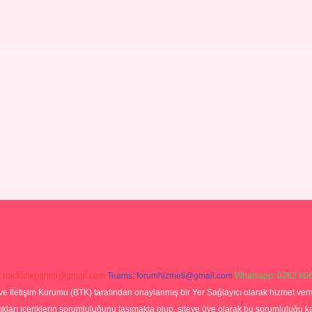
:
backlinkpaneli@gmail.com
Teams:
forumhizmeti@gmail.com
Whatsapp: 0262 606
ve İletişim Kurumu (BTK) tarafından onaylanmış bir Yer Sağlayıcı olarak hizmet verm
rı içeriklerin sorumluluğunu taşımakta olup, siteye üye olarak bu sorumluluğu kabul