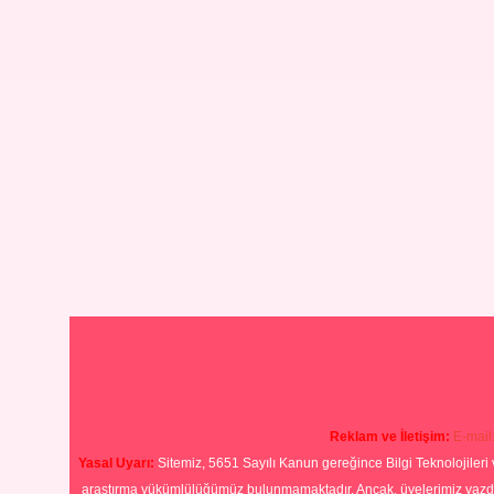
Reklam ve İletişim:
E-mail
Yasal Uyarı:
Sitemiz, 5651 Sayılı Kanun gereğince Bilgi Teknolojileri 
araştırma yükümlülüğümüz bulunmamaktadır. Ancak, üyelerimiz yazdıkla