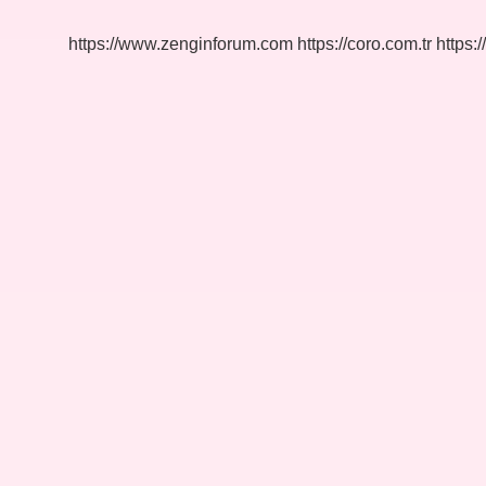
Verir
Mi
https://www.zenginforum.com
https://coro.com.tr
https:/