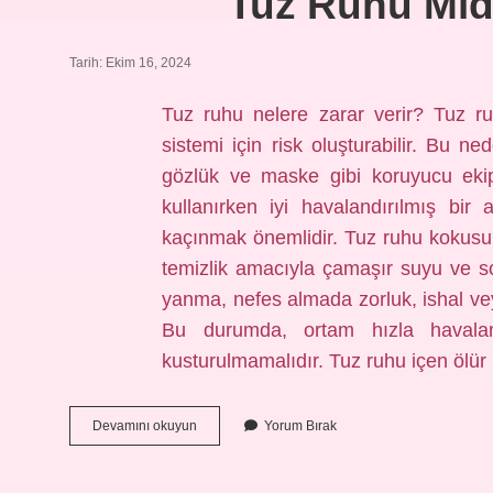
Tuz Ruhu Mide
Tarih: Ekim 16, 2024
Tuz ruhu nelere zarar verir? Tuz r
sistemi için risk oluşturabilir. Bu n
gözlük ve maske gibi koruyucu ekip
kullanırken iyi havalandırılmış bi
kaçınmak önemlidir. Tuz ruhu kokusu
temizlik amacıyla çamaşır suyu ve so
yanma, nefes almada zorluk, ishal veya
Bu durumda, ortam hızla havalan
kusturulmamalıdır. Tuz ruhu içen ölü
Tuz
Devamını okuyun
Yorum Bırak
Ruhu
Mideye
Zarar