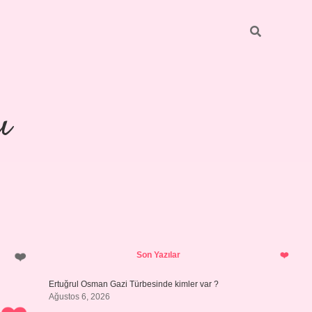
ı
Sidebar
piabellacasino
Son Yazılar
Ertuğrul Osman Gazi Türbesinde kimler var ?
Ağustos 6, 2026