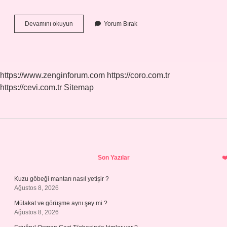
Ünvan
Devamını okuyun
Yorum Bırak
Kelimesi
Nasıl
Yazılır
Tdk
https://www.zenginforum.com
https://coro.com.tr
https://cevi.com.tr
Sitemap
Sidebar
Son Yazılar
Kuzu göbeği mantarı nasıl yetişir ?
Ağustos 8, 2026
Mülakat ve görüşme aynı şey mi ?
Ağustos 8, 2026