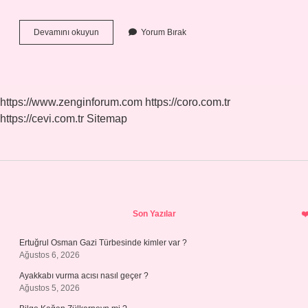
Ünvan
Devamını okuyun
Yorum Bırak
Kelimesi
Nasıl
Yazılır
Tdk
https://www.zenginforum.com
https://coro.com.tr
https://cevi.com.tr
Sitemap
Sidebar
Son Yazılar
Ertuğrul Osman Gazi Türbesinde kimler var ?
Ağustos 6, 2026
Ayakkabı vurma acısı nasıl geçer ?
Ağustos 5, 2026