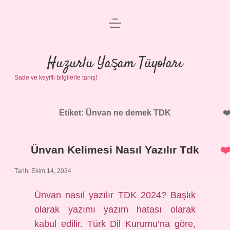
menüyü
Anasayfa
aç
Gizlilik Politikası
Huzurlu Yaşam Tüyoları
Sade ve keyifli bilgilerle tanış!
Yasal Uyarı
Hakkımızda
Etiket:
Ünvan ne demek TDK
Ünvan Kelimesi Nasıl Yazılır Tdk
Tarih: Ekim 14, 2024
Ünvan nasıl yazılır TDK 2024? Başlık
olarak yazımı yazım hatası olarak
kabul edilir. Türk Dil Kurumu’na göre,