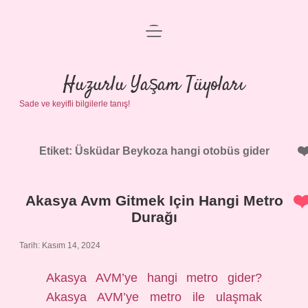
menüyü
Anasayfa
aç
Gizlilik Politikası
Huzurlu Yaşam Tüyoları
Sade ve keyifli bilgilerle tanış!
Yasal Uyarı
Hakkımızda
Etiket:
Üsküdar Beykoza hangi otobüs gider
Akasya Avm Gitmek Için Hangi Metro
Durağı
Tarih: Kasım 14, 2024
Akasya AVM’ye hangi metro gider?
Akasya AVM’ye metro ile ulaşmak