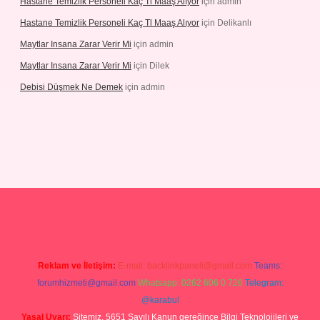
Hastane Temizlik Personeli Kaç Tl Maaş Alıyor
için
admin
Hastane Temizlik Personeli Kaç Tl Maaş Alıyor
için
Delikanlı
Maytlar Insana Zarar Verir Mi
için
admin
Maytlar Insana Zarar Verir Mi
için
Dilek
Debisi Düşmek Ne Demek
için
admin
piabellacasino
Reklam ve İletişim:
E-mail:
backlinkpaneli@gmail.com
Teams:
forumhizmeti@gmail.com
Whatsapp: 0262 606 0 726
Telegram:
@karabul
Yasal Uyarı:
Sitemiz, 5651 Sayılı Kanun gereğince Bilgi Teknolojileri ve