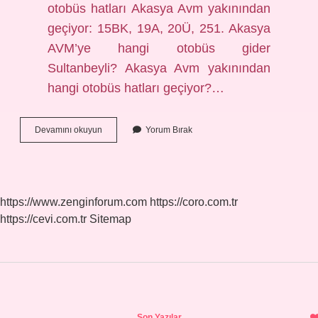
otobüs hatları Akasya Avm yakınından
geçiyor: 15BK, 19A, 20Ü, 251. Akasya
AVM’ye hangi otobüs gider
Sultanbeyli? Akasya Avm yakınından
hangi otobüs hatları geçiyor?…
Akasya
Devamını okuyun
Yorum Bırak
Avm
Gitmek
Için
Hangi
Metro
https://www.zenginforum.com
https://coro.com.tr
Durağı
https://cevi.com.tr
Sitemap
Sidebar
Son Yazılar