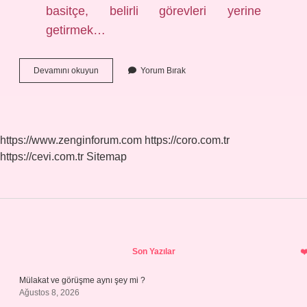
basitçe, belirli görevleri yerine
getirmek…
Yapay
Devamını okuyun
Yorum Bırak
Zeka
Nedir
5
https://www.zenginforum.com
https://coro.com.tr
https://cevi.com.tr
Sitemap
Sidebar
Son Yazılar
Mülakat ve görüşme aynı şey mi ?
Ağustos 8, 2026