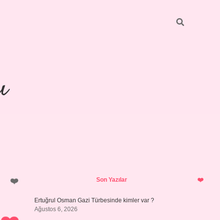
ı
Sidebar
piabellacasino
Son Yazılar
Ertuğrul Osman Gazi Türbesinde kimler var ?
Ağustos 6, 2026