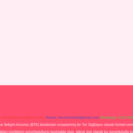
:
backlinkpaneli@gmail.com
Teams:
forumhizmeti@gmail.com
Whatsapp: 0262 606
ve İletişim Kurumu (BTK) tarafından onaylanmış bir Yer Sağlayıcı olarak hizmet verm
rı içeriklerin sorumluluğunu taşımakta olup, siteye üye olarak bu sorumluluğu kabul