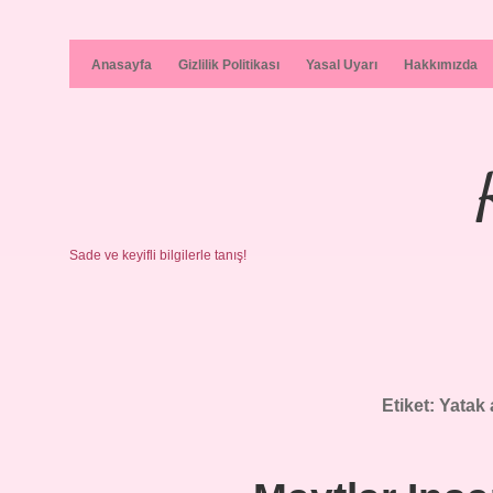
Anasayfa
Gizlilik Politikası
Yasal Uyarı
Hakkımızda
Sade ve keyifli bilgilerle tanış!
Etiket:
Yatak 