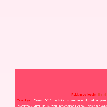
Reklam ve İletişim:
E-mail
Yasal Uyarı:
Sitemiz, 5651 Sayılı Kanun gereğince Bilgi Teknolojileri 
araştırma yükümlülüğümüz bulunmamaktadır. Ancak, üyelerimiz yazdıkla