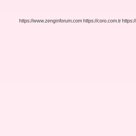
Zarar
Verir
Mi
https://www.zenginforum.com
https://coro.com.tr
https:/