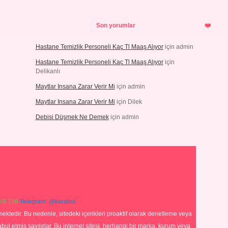
Son yorumlar
Hastane Temizlik Personeli Kaç Tl Maaş Alıyor
için
admin
Hastane Temizlik Personeli Kaç Tl Maaş Alıyor
için
Delikanlı
Maytlar Insana Zarar Verir Mi
için
admin
Maytlar Insana Zarar Verir Mi
için
Dilek
Debisi Düşmek Ne Demek
için
admin
 0 726
Telegram: @karabul
ektedir. Bu nedenle, sitedeki içerikleri proaktif olarak denetleme veya
 etmiş sayılırlar. Bu internet sitesi, herhangi bir marka, kurum veya