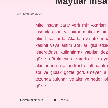
Maytlar Insa
Tarih: Eylül 29, 2024
Mite insana zarar verir mi? Akarları 
insanda astım ve burun mukozasının i
olur. İnsanlarda; Akarlara ve atıklar
kaşıntı veya astım atakları gibi etki
jeneratörleri kullanılarak yapılan d
gözle görülmeyen zararlılar kolay
alanlarında akarları kontrol altına al
zor ve çıplak gözle görülemeyen ala
tozunda bulunan ve alerjiye neden ol
gözle…
Maytlar
Devamını okuyun
8 Yorum
Insana