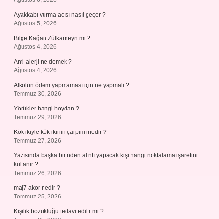
Ağustos 6, 2026
Ayakkabı vurma acısı nasıl geçer ?
Ağustos 5, 2026
Bilge Kağan Zülkarneyn mi ?
Ağustos 4, 2026
Anti-alerji ne demek ?
Ağustos 4, 2026
Alkolün ödem yapmaması için ne yapmalı ?
Temmuz 30, 2026
Yörükler hangi boydan ?
Temmuz 29, 2026
Kök ikiyle kök ikinin çarpımı nedir ?
Temmuz 27, 2026
Yazısında başka birinden alıntı yapacak kişi hangi noktalama işaretini
kullanır ?
Temmuz 26, 2026
maj7 akor nedir ?
Temmuz 25, 2026
Kişilik bozukluğu tedavi edilir mi ?