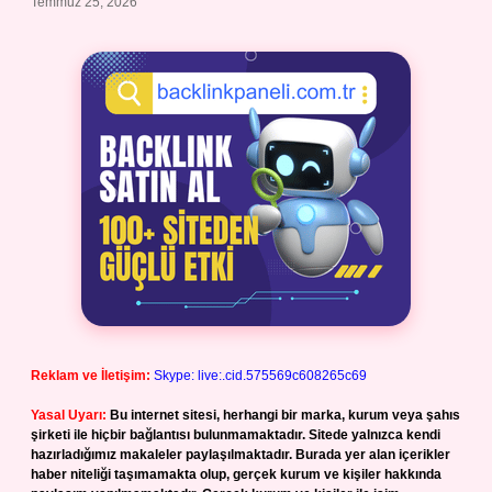
Temmuz 25, 2026
Reklam ve İletişim:
Skype: live:.cid.575569c608265c69
Yasal Uyarı:
Bu internet sitesi, herhangi bir marka, kurum veya şahıs
şirketi ile hiçbir bağlantısı bulunmamaktadır. Sitede yalnızca kendi
hazırladığımız makaleler paylaşılmaktadır. Burada yer alan içerikler
haber niteliği taşımamakta olup, gerçek kurum ve kişiler hakkında