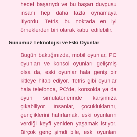
hedef başarıydı ve bu başarı duygusu
insanı hep daha fazla oynamaya
itiyordu. Tetris, bu noktada en iyi
örneklerden biri olarak kabul edilebilir.
Günümüz Teknolojisi ve Eski Oyunlar
Bugün baktığınızda, mobil oyunlar, PC
oyunları ve konsol oyunları gelişmiş
olsa da, eski oyunlar hala geniş bir
kitleye hitap ediyor. Tetris gibi oyunlar
hala telefonda, PC’de, konsolda ya da
oyun simülatörlerinde karşımıza
çıkabiliyor. İnsanlar, çocukluklarını,
gençliklerini hatırlamak, eski oyunların
verdiği keyfi yeniden yaşamak istiyor.
Birçok genç şimdi bile, eski oyunları