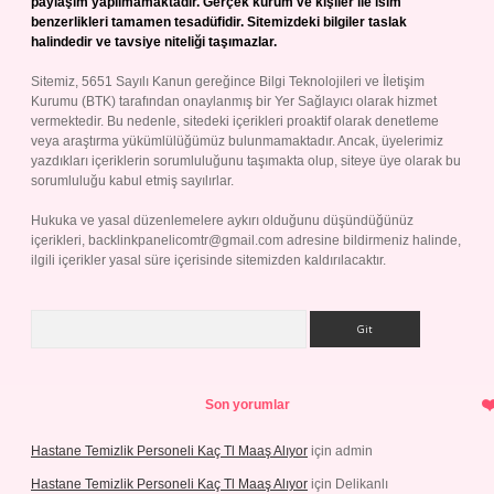
paylaşım yapılmamaktadır. Gerçek kurum ve kişiler ile isim
benzerlikleri tamamen tesadüfidir. Sitemizdeki bilgiler taslak
halindedir ve tavsiye niteliği taşımazlar.
Sitemiz, 5651 Sayılı Kanun gereğince Bilgi Teknolojileri ve İletişim
Kurumu (BTK) tarafından onaylanmış bir Yer Sağlayıcı olarak hizmet
vermektedir. Bu nedenle, sitedeki içerikleri proaktif olarak denetleme
veya araştırma yükümlülüğümüz bulunmamaktadır. Ancak, üyelerimiz
yazdıkları içeriklerin sorumluluğunu taşımakta olup, siteye üye olarak bu
sorumluluğu kabul etmiş sayılırlar.
Hukuka ve yasal düzenlemelere aykırı olduğunu düşündüğünüz
içerikleri,
backlinkpanelicomtr@gmail.com
adresine bildirmeniz halinde,
ilgili içerikler yasal süre içerisinde sitemizden kaldırılacaktır.
Arama
Son yorumlar
Hastane Temizlik Personeli Kaç Tl Maaş Alıyor
için
admin
Hastane Temizlik Personeli Kaç Tl Maaş Alıyor
için
Delikanlı