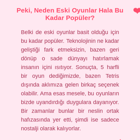
Peki, Neden Eski Oyunlar Hala Bu
Kadar Popüler?
Belki de eski oyunlar basit olduğu için
bu kadar popüler. Teknolojinin ne kadar
geliştiği fark etmeksizin, bazen geri
dönüp o sade dünyayı hatırlamak
insanın içini ısıtıyor. Sonuçta, 5 harfli
bir oyun dediğimizde, bazen Tetris
dışında aklımıza gelen birkaç seçenek
olabilir. Ama esas mesele, bu oyunların
bizde uyandırdığı duygulara dayanıyor.
Bir zamanlar bunlar bir neslin ortak
hafızasında yer etti, şimdi ise sadece
nostalji olarak kalıyorlar.