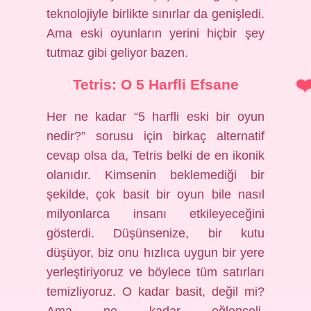
teknolojiyle birlikte sınırlar da genişledi.
Ama eski oyunların yerini hiçbir şey
tutmaz gibi geliyor bazen.
Tetris: O 5 Harfli Efsane
Her ne kadar “5 harfli eski bir oyun
nedir?” sorusu için birkaç alternatif
cevap olsa da, Tetris belki de en ikonik
olanıdır. Kimsenin beklemediği bir
şekilde, çok basit bir oyun bile nasıl
milyonlarca insanı etkileyeceğini
gösterdi. Düşünsenize, bir kutu
düşüyor, biz onu hızlıca uygun bir yere
yerleştiriyoruz ve böylece tüm satırları
temizliyoruz. O kadar basit, değil mi?