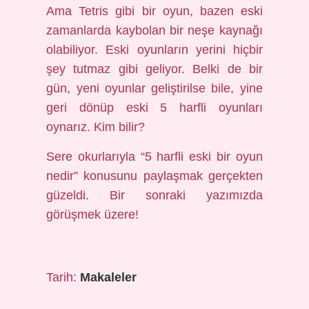
Ama Tetris gibi bir oyun, bazen eski
zamanlarda kaybolan bir neşe kaynağı
olabiliyor. Eski oyunların yerini hiçbir
şey tutmaz gibi geliyor. Belki de bir
gün, yeni oyunlar geliştirilse bile, yine
geri dönüp eski 5 harfli oyunları
oynarız. Kim bilir?
Sere okurlarıyla “5 harfli eski bir oyun
nedir” konusunu paylaşmak gerçekten
güzeldi. Bir sonraki yazımızda
görüşmek üzere!
Tarih:
Makaleler