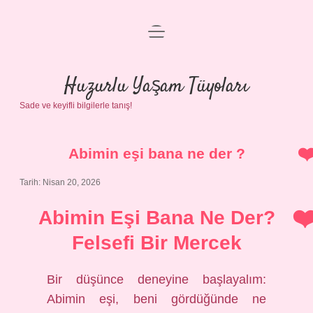
menüyü
Anasayfa
aç
Gizlilik Politikası
Huzurlu Yaşam Tüyoları
Sade ve keyifli bilgilerle tanış!
Yasal Uyarı
Hakkımızda
Abimin eşi bana ne der ?
Tarih: Nisan 20, 2026
Abimin Eşi Bana Ne Der?
Felsefi Bir Mercek
Bir düşünce deneyine başlayalım:
Abimin eşi, beni gördüğünde ne