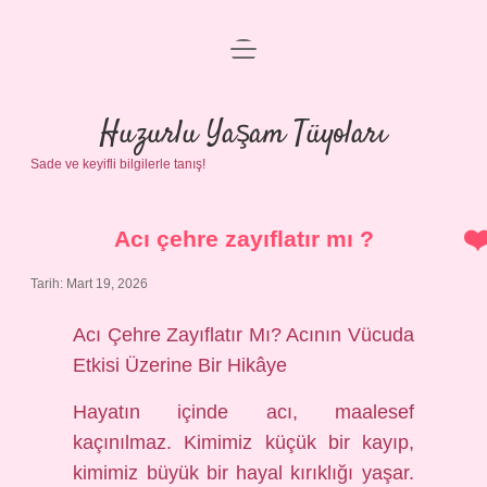
menüyü
Anasayfa
aç
Gizlilik Politikası
Huzurlu Yaşam Tüyoları
Sade ve keyifli bilgilerle tanış!
Yasal Uyarı
Hakkımızda
Acı çehre zayıflatır mı ?
Tarih: Mart 19, 2026
Acı Çehre Zayıflatır Mı? Acının Vücuda
Etkisi Üzerine Bir Hikâye
Hayatın içinde acı, maalesef
kaçınılmaz. Kimimiz küçük bir kayıp,
kimimiz büyük bir hayal kırıklığı yaşar.