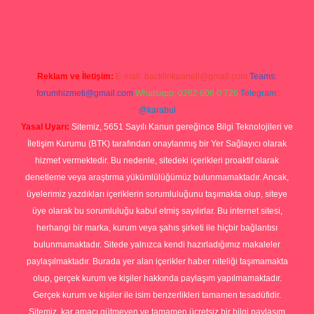
sino
Reklam ve İletişim:
E-mail:
backlinkpaneli@gmail.com
Teams:
forumhizmeti@gmail.com
Whatsapp: 0262 606 0 726
Telegram:
@karabul
Yasal Uyarı:
Sitemiz, 5651 Sayılı Kanun gereğince Bilgi Teknolojileri ve
İletişim Kurumu (BTK) tarafından onaylanmış bir Yer Sağlayıcı olarak
hizmet vermektedir. Bu nedenle, sitedeki içerikleri proaktif olarak
denetleme veya araştırma yükümlülüğümüz bulunmamaktadır. Ancak,
üyelerimiz yazdıkları içeriklerin sorumluluğunu taşımakta olup, siteye
üye olarak bu sorumluluğu kabul etmiş sayılırlar. Bu internet sitesi,
herhangi bir marka, kurum veya şahıs şirketi ile hiçbir bağlantısı
bulunmamaktadır. Sitede yalnızca kendi hazırladığımız makaleler
paylaşılmaktadır. Burada yer alan içerikler haber niteliği taşımamakta
olup, gerçek kurum ve kişiler hakkında paylaşım yapılmamaktadır.
Gerçek kurum ve kişiler ile isim benzerlikleri tamamen tesadüfidir.
Sitemiz, kar amacı gütmeyen ve tamamen ücretsiz bir bilgi paylaşım