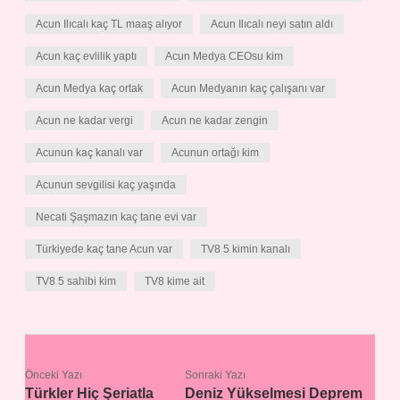
Acun Ilıcalı kaç TL maaş alıyor
Acun Ilıcalı neyi satın aldı
Acun kaç evlilik yaptı
Acun Medya CEOsu kim
Acun Medya kaç ortak
Acun Medyanın kaç çalışanı var
Acun ne kadar vergi
Acun ne kadar zengin
Acunun kaç kanalı var
Acunun ortağı kim
Acunun sevgilisi kaç yaşında
Necati Şaşmazın kaç tane evi var
Türkiyede kaç tane Acun var
TV8 5 kimin kanalı
TV8 5 sahibi kim
TV8 kime ait
Önceki Yazı
Sonraki Yazı
Türkler Hiç Şeriatla
Deniz Yükselmesi Deprem