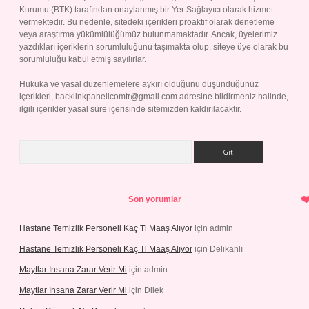
Kurumu (BTK) tarafından onaylanmış bir Yer Sağlayıcı olarak hizmet
vermektedir. Bu nedenle, sitedeki içerikleri proaktif olarak denetleme
veya araştırma yükümlülüğümüz bulunmamaktadır. Ancak, üyelerimiz
yazdıkları içeriklerin sorumluluğunu taşımakta olup, siteye üye olarak bu
sorumluluğu kabul etmiş sayılırlar.
Hukuka ve yasal düzenlemelere aykırı olduğunu düşündüğünüz
içerikleri,
backlinkpanelicomtr@gmail.com
adresine bildirmeniz halinde,
ilgili içerikler yasal süre içerisinde sitemizden kaldırılacaktır.
Arama
Son yorumlar
Hastane Temizlik Personeli Kaç Tl Maaş Alıyor
için
admin
Hastane Temizlik Personeli Kaç Tl Maaş Alıyor
için
Delikanlı
Maytlar Insana Zarar Verir Mi
için
admin
Maytlar Insana Zarar Verir Mi
için
Dilek