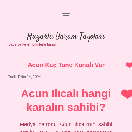
menüyü
Anasayfa
aç
Gizlilik Politikası
Huzurlu Yaşam Tüyoları
Sade ve keyifli bilgilerle tanış!
Yasal Uyarı
Hakkımızda
Acun Kaç Tane Kanalı Var
Tarih: Ekim 14, 2024
Acun Ilıcalı hangi
kanalın sahibi?
Medya patronu Acun Ilıcalı’nın sahibi