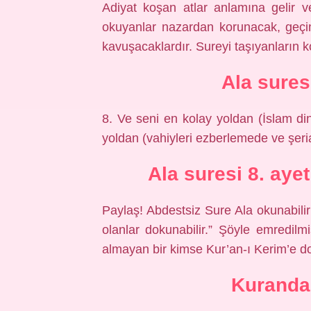
Adiyat koşan atlar anlamına gelir ve
okuyanlar nazardan korunacak, geçim
kavuşacaklardır. Sureyi taşıyanların k
Ala sures
8. Ve seni en kolay yoldan (İslam di
yoldan (vahiyleri ezberlemede ve şeri
Ala suresi 8. ay
Paylaş! Abdestsiz Sure Ala okunabili
olanlar dokunabilir.” Şöyle emredil
almayan bir kimse Kur’an-ı Kerim’e 
Kuranda 