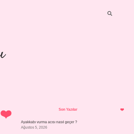
ı
Sidebar
piabellaca
Son Yazılar
Ayakkabı vurma acısı nasıl geçer ?
Ağustos 5, 2026