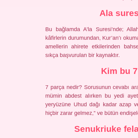
Ala sures
Bu bağlamda A’la Suresi’nde; Allah
kâfirlerin durumundan, Kur’an’ı okum
amellerin ahirete etkilerinden bahsed
sıkça başvurulan bir kaynaktır.
Kim bu 7
7 parça nedir? Sorusunun cevabı ara
mümin abdest alırken bu yedi aye
yeryüzüne Uhud dağı kadar azap ve 
hiçbir zarar gelmez,” ve bütün endişel
Senukriuke fel