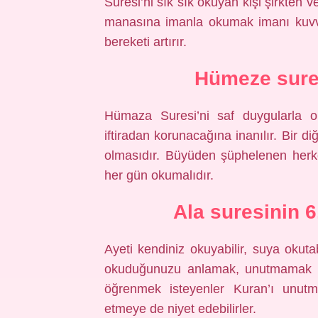
Suresi’ni sık sık okuyan kişi şirkten v
manasına imanla okumak imanı kuvve
bereketi artırır.
Hümeze sures
Hümaza Suresi’ni saf duygularla o
iftiradan korunacağına inanılır. Bir di
olmasıdır. Büyüden şüphelenen herkes 
her gün okumalıdır.
Ala suresinin 6
Ayeti kendiniz okuyabilir, suya okutab
okuduğunuzu anlamak, unutmamak ve 
öğrenmek isteyenler Kuran’ı unut
etmeye de niyet edebilirler.