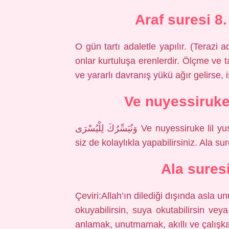
Araf suresi 8
O gün tartı adaletle yapılır. (Terazi ad
onlar kurtuluşa erenlerdir. Ölçme ve ta
ve yararlı davranış yükü ağır gelirse, i
Ve nuyessiruke
وَنُيَسِّرُكَ لِلْيُسْرَى Ve nuyessiruke lil yusra. Sizin için o kadar kolay hale getiriyoruz ki
siz de kolaylıkla yapabilirsiniz. Ala sur
Ala suresi
Çeviri:Allah’ın dilediği dışında asla 
okuyabilirsin, suya okutabilirsin vey
anlamak, unutmamak, akıllı ve çalışk