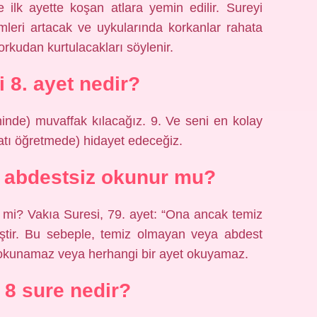
 ilk ayette koşan atlara yemin edilir. Sureyi
leri artacak ve uykularında korkanlar rahata
orkudan kurtulacakları söylenir.
i 8. ayet nedir?
ninde) muvaffak kılacağız. 9. Ve seni en kolay
atı öğretmede) hidayet edeceğiz.
et abdestsiz okunur mu?
r mi? Vakıa Suresi, 79. ayet: “Ona ancak temiz
miştir. Bu sebeple, temiz olmayan veya abdest
dokunamaz veya herhangi bir ayet okuyamaz.
8 sure nedir?