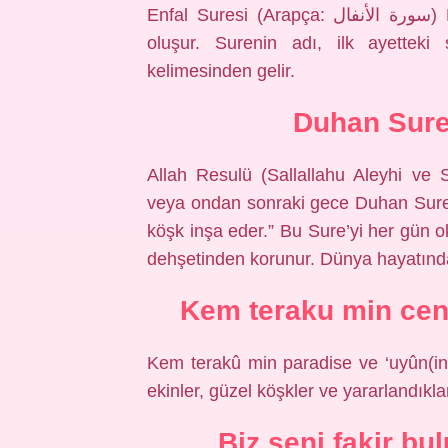
Enfal Suresi (Arapça: سورة الأنفال) Kur’an’ın sekizinci suresidir. Sure 75 ayetten
oluşur. Surenin adı, ilk ayetteki
kelimesinden gelir.
Duhan Sures
Allah Resulü (Sallallahu Aleyhi ve
veya ondan sonraki gece Duhan Suresi
köşk inşa eder.” Bu Sure’yi her gün
dehşetinden korunur. Dünya hayatında 
Kem teraku min cen
Kem terakû min paradise ve ‘uyûn(in)
ekinler, güzel köşkler ve yararlandıklar
Biz seni fakir b