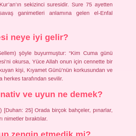
 savaş ganimetleri anlamına gelen el-Enfal
i neye iyi gelir?
 Sellem) şöyle buyurmuştur: “Kim Cuma günü
’ni okursa, Yüce Allah onun için cennette bir
 okuyan kişi, Kıyamet Günü’nün korkusundan ve
herkes tarafından sevilir.
nativ ve uyun ne demek?
 [Duhan: 25] Orada birçok bahçeler, pınarlar,
ı nimetler bıraktılar.
ulup zengin etmedik mi?