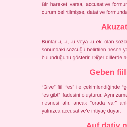
Bir hareket varsa, accusative formun
durum belirtilmişse, datative formunda
Akuzat
Bunlar -i, -ı, -u veya -ü eki olan sözc
sonundaki sözcüğü belirtilen nesne yap
bulunduğunu gösterir. Diğer dillerde ac
Geben fii
“Give” fiili “es” ile çekimlendiğinde 
“es gibt” ifadesini oluşturur. Aynı za
nesnesi alır, ancak “orada var” anl
yalnızca accusative’e ihtiyaç duyar.
Auf dativ 