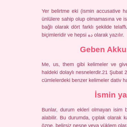
Yer belirtme eki (ismin accusative h
ünlülere sahip olup olmamasına ve 
bağlı olarak dört farklı şekilde telaff
biçimleridir ve hepsi ده olarak yazılır.
Geben Akkus
Me, us, them gibi kelimeler ve giv
haldeki dolaylı nesnelerdir.21 Şubat 
cümlelerdeki benzer kelimeler dativ ha
İsmin ya
Bunlar, durum ekleri olmayan isim bi
alabilir. Bu durumda, çıplak olarak ka
özne, belirsiz nesne veya yüklem olarak