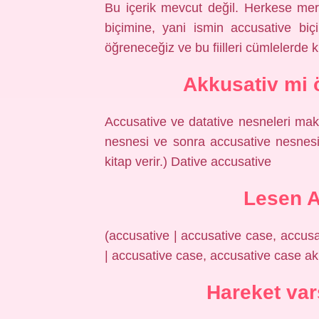
Bu içerik mevcut değil. Herkese merh
biçimine, yani ismin accusative biç
öğreneceğiz ve bu fiilleri cümlelerde 
Akkusativ mi 
Accusative ve datative nesneleri makal
nesnesi ve sonra accusative nesnesi k
kitap verir.) Dative accusative
Lesen A
(accusative | accusative case, accu
| accusative case, accusative case 
Hareket var