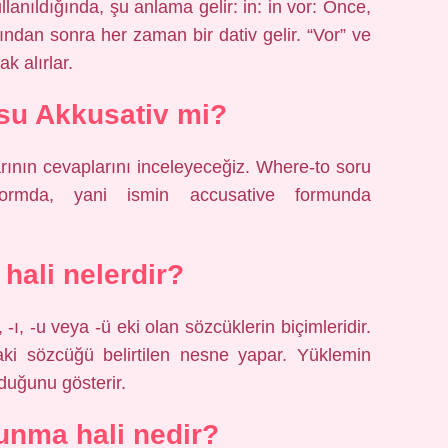
anıldığında, şu anlama gelir: in: in vor: Önce,
ndan sonra her zaman bir dativ gelir. “Vor” ve
ak alırlar.
su Akkusativ mi?
ının cevaplarını inceleyeceğiz. Where-to soru
formda, yani ismin accusative formunda
 hali nelerdir?
 -ı, -u veya -ü eki olan sözcüklerin biçimleridir.
aki sözcüğü belirtilen nesne yapar. Yüklemin
nduğunu gösterir.
lunma hali nedir?