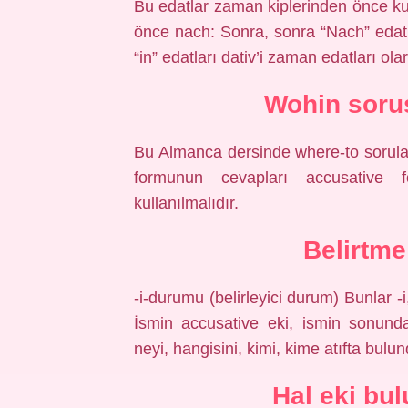
Bu edatlar zaman kiplerinden önce kull
önce nach: Sonra, sonra “Nach” edatı
“in” edatları dativ’i zaman edatları olar
Wohin soru
Bu Almanca dersinde where-to sorular
formunun cevapları accusative 
kullanılmalıdır.
Belirtme
-i-durumu (belirleyici durum) Bunlar -i,
İsmin accusative eki, ismin sonund
neyi, hangisini, kimi, kime atıfta bulu
Hal eki bu