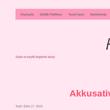
Anasayfa
Gizlilik Politikası
Yasal Uyarı
Hakkımızda
Sade ve keyifli bilgilerle tanış!
Akkusati
Tarih: Ekim 27, 2024