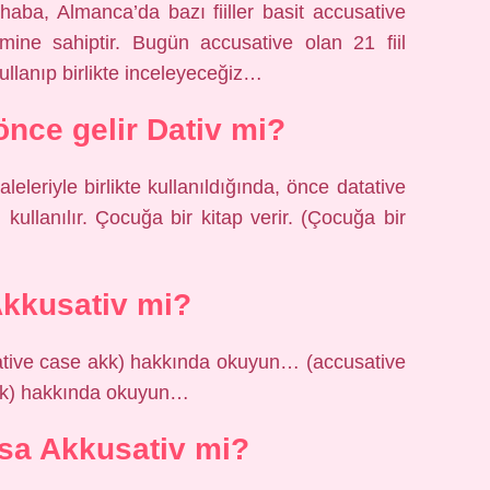
aba, Almanca’da bazı fiiller basit accusative
imine sahiptir. Bugün accusative olan 21 fiil
kullanıp birlikte inceleyeceğiz…
önce gelir Dativ mi?
eleriyle birlikte kullanıldığında, önce datative
ullanılır. Çocuğa bir kitap verir. (Çocuğa bir
kkusativ mi?
sative case akk) hakkında okuyun… (accusative
akk) hakkında okuyun…
sa Akkusativ mi?