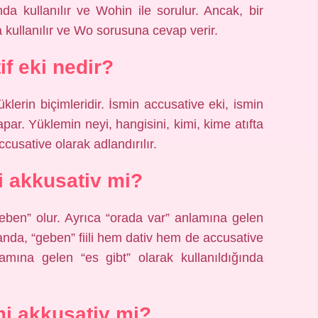
da kullanılır ve Wohin ile sorulur. Ancak, bir
 kullanılır ve Wo sorusuna cevap verir.
if eki nedir?
üklerin biçimleridir. İsmin accusative eki, ismin
ar. Yüklemin neyi, hangisini, kimi, kime atıfta
cusative olarak adlandırılır.
li akkusativ mi?
“geben” olur. Ayrıca “orada var” anlamına gelen
manda, “geben” fiili hem dativ hem de accusative
amına gelen “es gibt” olarak kullanıldığında
mi akkusativ mi?