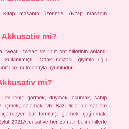
) Kitap masanın üzerinde. (Kitap masanın
 Akkusativ mi?
“wear”, “wear” ve “put on” fiillerinin anlamlı
 kullanılmıştır. Odak noktası, giyimle ilgili
 sınıf lise müfredatıyla uyumludur.
Akkusativ mi?
rle belirlenir: görmek, duymak, okumak, sahip
, içmek, anlamak, vb. Bazı fiiller de sadece
t içermeyen saf formlar): gelmek, çağrılmak,
ül 2021Accusative her zaman belirli fiillerle