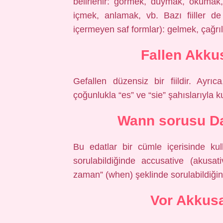
belirlenir: görmek, duymak, okumak
içmek, anlamak, vb. Bazı fiiller d
içermeyen saf formlar): gelmek, çağr
Fallen Akku
Gefallen düzensiz bir fiildir. Ayrı
çoğunlukla “es” ve “sie” şahıslarıyla ku
Wann sorusu Da
Bu edatlar bir cümle içerisinde kul
sorulabildiğinde accusative (akusa
zaman” (when) şeklinde sorulabildiğinde
Vor Akkusa