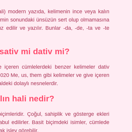
ali) modern yazıda, kelimenin ince veya kalın
ismin sonundaki ünsüzün sert olup olmamasına
uz edilir ve yazılır. Bunlar -da, -de, -ta ve -te
ativ mi dativ mi?
e içeren cümlelerdeki benzer kelimeler dativ
2020 Me, us, them gibi kelimeler ve give içeren
ldeki dolaylı nesnelerdir.
lın hali nedir?
çimleridir. Çoğul, sahiplik ve gösterge ekleri
bul edilirler. Basit biçimdeki isimler, cümlede
 işlev görebilir.