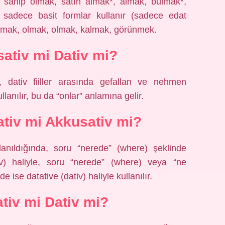
, sahip olmak, satın almak*, almak, bulmak*,
e sadece basit formlar kullanır (sadece edat
ılmak, olmak, olmak, kalmak, görünmek.
sativ mi Dativ mi?
ca, dativ fiiller arasında gefallan ve nehmen
llanılır, bu da “onlar” anlamına gelir.
tiv mi Akkusativ mi?
lanıldığında, soru “nerede” (where) şeklinde
tiv) haliyle, soru “nerede” (where) veya “ne
 ise datative (dativ) haliyle kullanılır.
tiv mi Dativ mi?