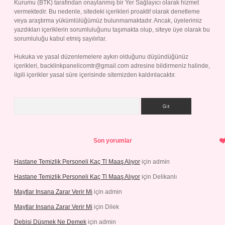
Kurumu (BTK) tarafından onaylanmış bir Yer Sağlayıcı olarak hizmet
vermektedir. Bu nedenle, sitedeki içerikleri proaktif olarak denetleme
veya araştırma yükümlülüğümüz bulunmamaktadır. Ancak, üyelerimiz
yazdıkları içeriklerin sorumluluğunu taşımakta olup, siteye üye olarak bu
sorumluluğu kabul etmiş sayılırlar.
Hukuka ve yasal düzenlemelere aykırı olduğunu düşündüğünüz
içerikleri,
backlinkpanelicomtr@gmail.com
adresine bildirmeniz halinde,
ilgili içerikler yasal süre içerisinde sitemizden kaldırılacaktır.
Arama
Son yorumlar
Hastane Temizlik Personeli Kaç Tl Maaş Alıyor
için
admin
Hastane Temizlik Personeli Kaç Tl Maaş Alıyor
için
Delikanlı
Maytlar Insana Zarar Verir Mi
için
admin
Maytlar Insana Zarar Verir Mi
için
Dilek
Debisi Düşmek Ne Demek
için
admin