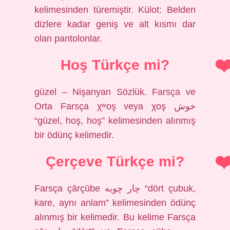
kelimesinden türemiştir. Külot: Belden
dizlere kadar geniş ve alt kısmı dar
olan pantolonlar.
Hoş Türkçe mi?
güzel – Nişanyan Sözlük. Farsça ve
Orta Farsça χʷoş veya χoş خوش
“güzel, hoş, hoş” kelimesinden alınmış
bir ödünç kelimedir.
Çerçeve Türkçe mi?
Farsça çārçūbe چار چوبه “dört çubuk,
kare, aynı anlam” kelimesinden ödünç
alınmış bir kelimedir. Bu kelime Farsça