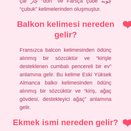
çār چار “dört” ve Farsça çūbe چوبه
“çubuk” kelimelerinden oluşmuştur.
Balkon kelimesi nereden
gelir?
Fransızca balcon kelimesinden ödünç
alınmış bir sözcüktür ve “kirişle
desteklenen cumbalı pencereli bir ev”
anlamına gelir. Bu kelime Eski Yüksek
Almanca balko kelimesinden ödünç
alınmış bir sözcüktür ve “kiriş, ağaç
gövdesi, destekleyici ağaç” anlamına
gelir.
Ekmek ismi nereden gelir?