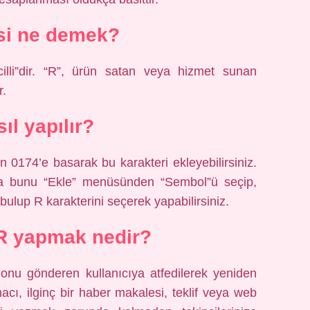
si ne demek?
cilli”dir. “R”, ürün satan veya hizmet sunan
r.
ıl yapılır?
n 0174’e basarak bu karakteri ekleyebilirsiniz.
da bunu “Ekle” menüsünden “Sembol”ü seçip,
bulup R karakterini seçerek yapabilirsiniz.
 R yapmak nedir?
k onu gönderen kullanıcıya atfedilerek yeniden
cı, ilginç bir haber makalesi, teklif veya web