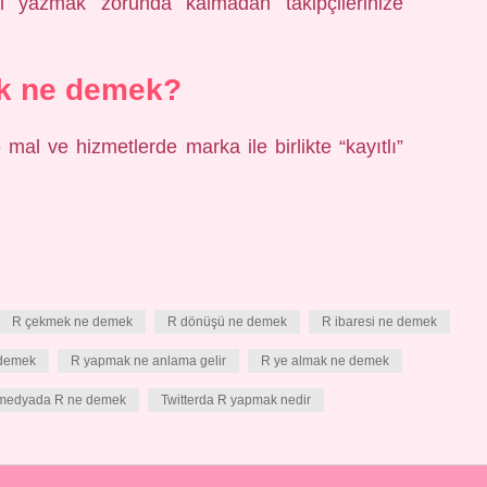
deri yazmak zorunda kalmadan takipçilerinize
k ne demek?
mal ve hizmetlerde marka ile birlikte “kayıtlı”
R çekmek ne demek
R dönüşü ne demek
R ibaresi ne demek
 demek
R yapmak ne anlama gelir
R ye almak ne demek
 medyada R ne demek
Twitterda R yapmak nedir