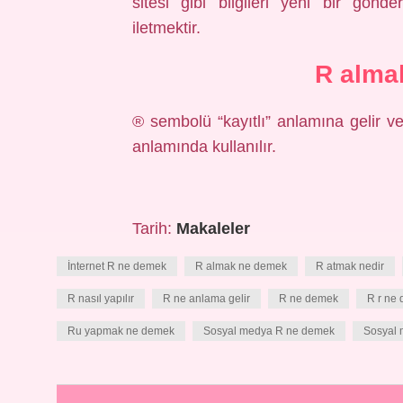
sitesi gibi bilgileri yeni bir gön
iletmektir.
R alma
® sembolü “kayıtlı” anlamına gelir ve 
anlamında kullanılır.
Tarih:
Makaleler
İnternet R ne demek
R almak ne demek
R atmak nedir
R nasıl yapılır
R ne anlama gelir
R ne demek
R r ne
Ru yapmak ne demek
Sosyal medya R ne demek
Sosyal