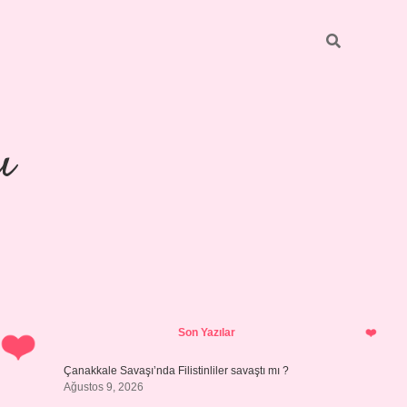
ı
Sidebar
piabellacasino
Son Yazılar
Çanakkale Savaşı’nda Filistinliler savaştı mı ?
Ağustos 9, 2026