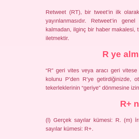
Retweet (RT), bir tweet’in ilk olar
yayınlanmasıdır. Retweet’in gene
kalmadan, ilginç bir haber makalesi, tek
iletmektir.
R ye al
“R” geri vites veya aracı geri vitese
kolunu P’den R’ye getirdiğinizde, o
tekerleklerinin “geriye” dönmesine izin 
R+ 
(l) Gerçek sayılar kümesi: R. (m) İr
sayılar kümesi: R+.