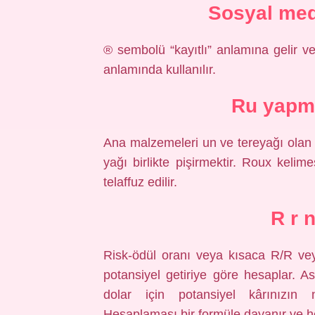
Sosyal me
® sembolü “kayıtlı” anlamına gelir ve 
anlamında kullanılır.
Ru yapm
Ana malzemeleri un ve tereyağı olan 
yağı birlikte pişirmektir. Roux kelim
telaffuz edilir.
R r 
Risk-ödül oranı veya kısaca R/R veya
potansiyel getiriye göre hesaplar. As
dolar için potansiyel kârınızın n
Hesaplaması bir formüle dayanır ve h