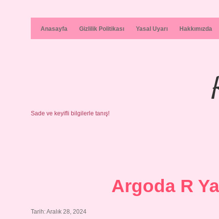
Anasayfa
Gizlilik Politikası
Yasal Uyarı
Hakkımızda
Sade ve keyifli bilgilerle tanış!
Argoda R Y
Tarih: Aralık 28, 2024