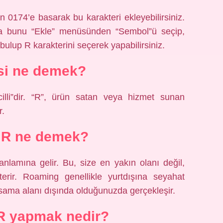
n 0174’e basarak bu karakteri ekleyebilirsiniz.
da bunu “Ekle” menüsünden “Sembol”ü seçip,
bulup R karakterini seçerek yapabilirsiniz.
si ne demek?
cilli”dir. “R”, ürün satan veya hizmet sunan
r.
t R ne demek?
anlamına gelir. Bu, size en yakın olanı değil,
sterir. Roaming genellikle yurtdışına seyahat
psama alanı dışında olduğunuzda gerçekleşir.
 R yapmak nedir?