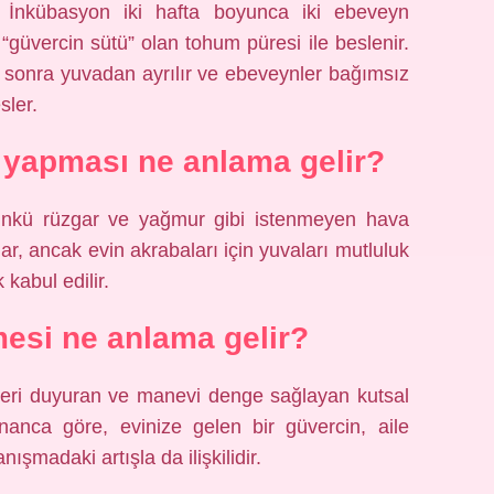
. İnkübasyon iki hafta boyunca iki ebeveyn
ü “güvercin sütü” olan tohum püresi ile beslenir.
n sonra yuvadan ayrılır ve ebeveynler bağımsız
sler.
yapması ne anlama gelir?
, çünkü rüzgar ve yağmur gibi istenmeyen hava
lar, ancak evin akrabaları için yuvaları mutluluk
 kabul edilir.
esi ne anlama gelir?
haberi duyuran ve manevi denge sağlayan kutsal
inanca göre, evinize gelen bir güvercin, aile
şmadaki artışla da ilişkilidir.