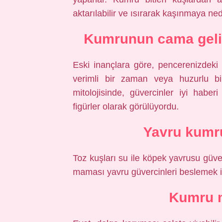
aktarılabilir ve ısırarak kaşınmaya ned
Kumrunun cama gelip
Eski inançlara göre, pencerenizdeki b
verimli bir zaman veya huzurlu bir
mitolojisinde, güvercinler iyi hab
figürler olarak görülüyordu.
Yavru kumru
Toz kuşları su ile köpek yavrusu güver
maması yavru güvercinleri beslemek içi
Kumru m