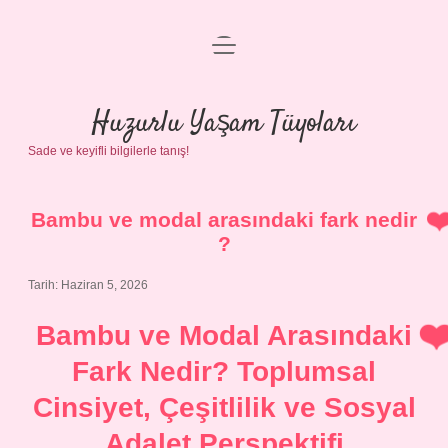
menüyü
Anasayfa
aç
Gizlilik Politikası
Huzurlu Yaşam Tüyoları
Sade ve keyifli bilgilerle tanış!
Yasal Uyarı
Hakkımızda
Bambu ve modal arasındaki fark nedir
?
Tarih: Haziran 5, 2026
Bambu ve Modal Arasındaki
Fark Nedir? Toplumsal
Cinsiyet, Çeşitlilik ve Sosyal
Adalet Perspektifi