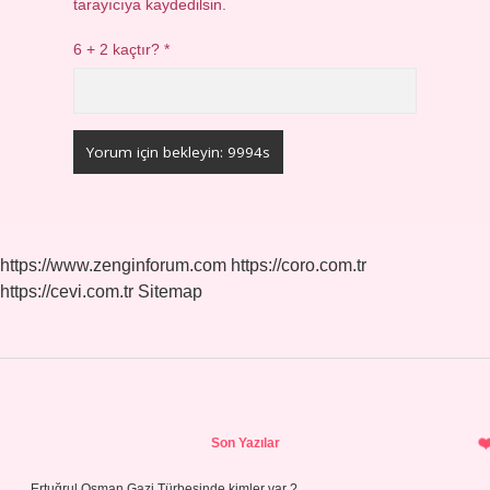
tarayıcıya kaydedilsin.
6 + 2 kaçtır?
*
https://www.zenginforum.com
https://coro.com.tr
https://cevi.com.tr
Sitemap
Sidebar
Son Yazılar
Ertuğrul Osman Gazi Türbesinde kimler var ?