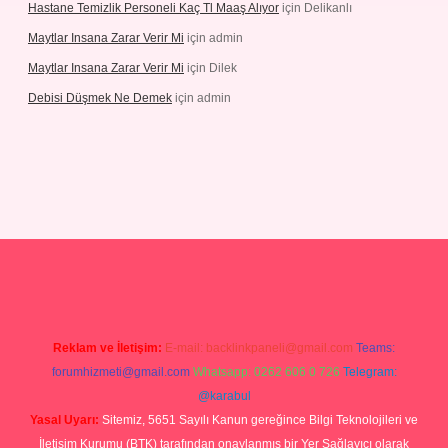
Hastane Temizlik Personeli Kaç Tl Maaş Alıyor
için
Delikanlı
Maytlar Insana Zarar Verir Mi
için
admin
Maytlar Insana Zarar Verir Mi
için
Dilek
Debisi Düşmek Ne Demek
için
admin
acasino
Reklam ve İletişim:
E-mail:
backlinkpaneli@gmail.com
Teams:
forumhizmeti@gmail.com
Whatsapp: 0262 606 0 726
Telegram:
@karabul
Yasal Uyarı:
Sitemiz, 5651 Sayılı Kanun gereğince Bilgi Teknolojileri ve
İletişim Kurumu (BTK) tarafından onaylanmış bir Yer Sağlayıcı olarak