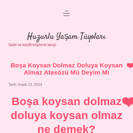
menüyü
Anasayfa
aç
Gizlilik Politikası
Huzurlu Yaşam Tüyoları
Sade ve keyifli bilgilerle tanış!
Yasal Uyarı
Hakkımızda
Boşa Koysan Dolmaz Doluya Koysan
Almaz Atasözü Mü Deyim Mi
Tarih: Aralık 13, 2024
Boşa koysan dolmaz
doluya koysan olmaz
ne demek?